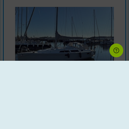
Segelboot | Baujahr : 2008 | Land : Deutschland
Motor : Yanmar 29 PS