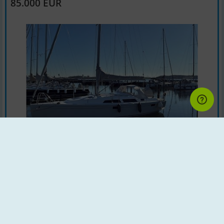
85.000 EUR
Zeilboten | Bouwjaar : 2008 | Land : Duitsland
Motor : Yanmar 29 PS