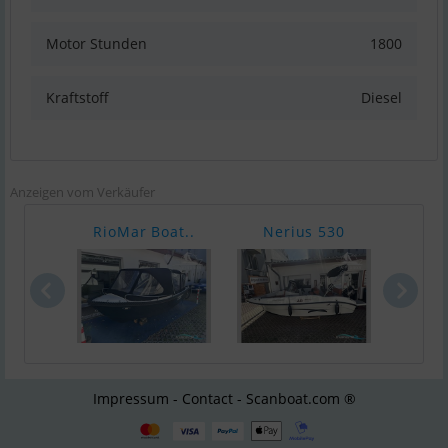
Motor Stunden
1800
Kraftstoff
Diesel
Anzeigen vom Verkäufer
RioMar Boat..
Nerius 530
RioM
Impressum - Contact - Scanboat.com ®