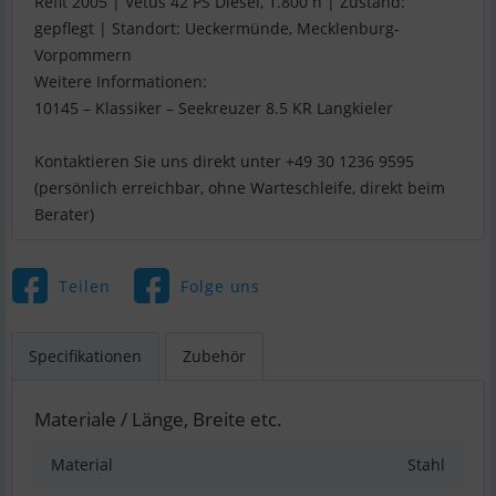
Refit 2005 | Vetus 42 PS Diesel, 1.800 h | Zustand:
gepflegt | Standort: Ueckermünde, Mecklenburg-
Vorpommern
Weitere Informationen:
10145 – Klassiker – Seekreuzer 8.5 KR Langkieler
Kontaktieren Sie uns direkt unter +49 30 1236 9595
(persönlich erreichbar, ohne Warteschleife, direkt beim
Teilen
Folge uns
Specifikationen
Zubehör
Materiale / Länge, Breite etc.
Material
Stahl