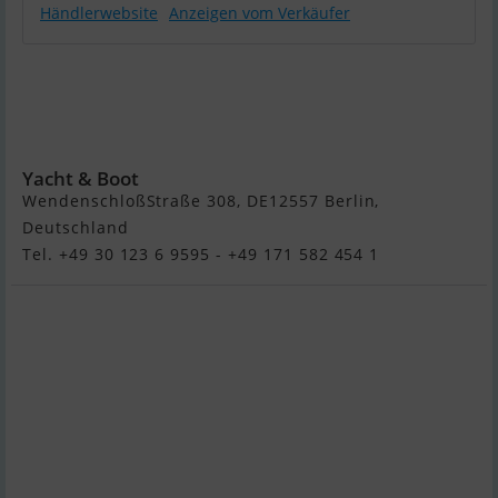
Händlerwebsite
Anzeigen vom Verkäufer
Stenvat
Werft
Magdeburg
8.5 KR
Yacht & Boot
WendenschloßStraße 308, DE12557 Berlin,
Deutschland
Tel. +49 30 123 6 9595 - +49 171 582 454 1