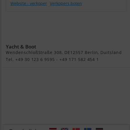
Website - verkoper
Verkopers boten
Stenvat
Werft
Magdeburg
8.5 KR
Yacht & Boot
WendenschloßStraße 308, DE12557 Berlin, Duitsland
Tel. +49 30 123 6 9595 - +49 171 582 454 1