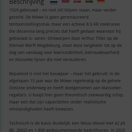
Beschrijving
1929 gebouwd – en niet stil blijven staan, maar verder
gezeild. De Möwe is geen gerestaureerd
tentoonstellingsstuk, maar een actieve 8.5 KR zeekruiser
die decennia lang precies dat heeft gedaan waarvoor hij
gebouwd is: varen. Ontworpen door Arthur Tiller op de
Stenvat Werft Magdeburg, staat deze langkieler tot op de
dag van vandaag voor koersstabiliteit, betrouwbaarheid
en klassieke lijnen die niet verouderen.
Bepalend is niet het bouwjaar – maar het gebruik: In de
afgelopen 15 jaar was de Möwe regelmatig op de gehele
Oostzee onderweg en heeft deelgenomen aan klassieker-
regatta's. U koopt hier geen theoretisch zeewaardig schip,
maar een dat zijn capaciteiten onder realistische
omstandigheden heeft bewezen.
Technisch is de basis duidelijk: een Vetus-diesel met 42 pk
(Bj. 2002) en 1.800 gedocumenteerde bedrijfsuren. In 2025