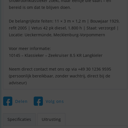
showroomklassieker zoekt, maar eentje die vaart – en
bereid is om dat te blijven doen.
De belangrijkste feiten: 11 × 3 m × 1,2 m | Bouwjaar 1929,
refit 2005 | Vetus 42 pk diesel, 1.800 h | Staat: verzorgd |
Locatie: Ueckermünde, Mecklenburg-Vorpommern
Voor meer informatie:
10145 – Klassieker – Zeekruiser 8.5 KR Langkieler
Neem direct contact met ons op via +49 30 1236 9595
(persoonlijk bereikbaar, zonder wachtrij, direct bij de
adviseur)
Delen
Volg ons
Specificaties
Uitrusting