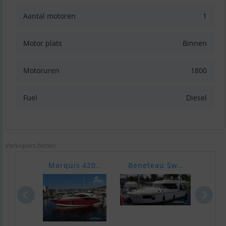
Aantal motoren
1
Motor plats
Binnen
Motoruren
1800
Fuel
Diesel
Verkopers boten
Marquis 420..
Beneteau Sw..
S