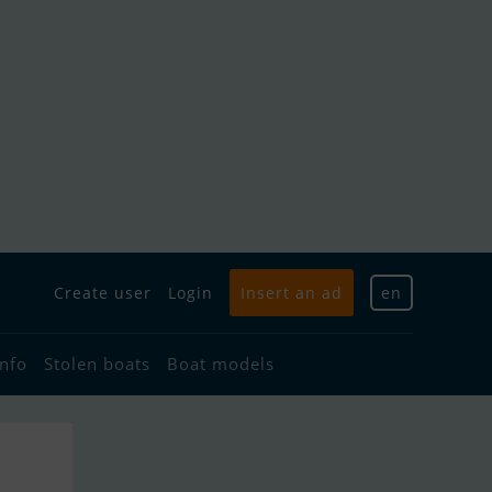
Create user
Login
Insert an ad
en
info
Stolen boats
Boat models