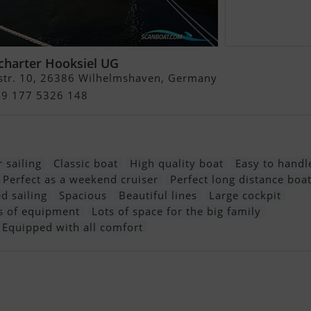
charter Hooksiel UG
str. 10, 26386 Wilhelmshaven, Germany
49 177 5326 148
 sailing
Classic boat
High quality boat
Easy to handl
Perfect as a weekend cruiser
Perfect long distance boa
d sailing
Spacious
Beautiful lines
Large cockpit
s of equipment
Lots of space for the big family
Equipped with all comfort