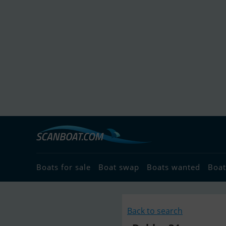
Boats for sale
Boat swap
Boats wanted
Boat
Back to search