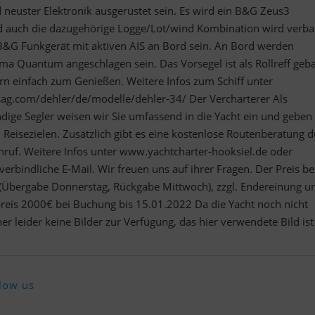
 neuster Elektronik ausgerüstet sein. Es wird ein B&G Zeus3
nd auch die dazugehörige Logge/Lot/wind Kombination wird verba
n B&G Funkgerät mit aktiven AIS an Bord sein. An Bord werden
ma Quantum angeschlagen sein. Das Vorsegel ist als Rollreff geba
rn einfach zum Genießen. Weitere Infos zum Schiff unter
ag.com/dehler/de/modelle/dehler-34/ Der Vercharterer Als
ndige Segler weisen wir Sie umfassend in die Yacht ein und geben
 Reisezielen. Zusätzlich gibt es eine kostenlose Routenberatung 
nruf. Weitere Infos unter www.yachtcharter-hooksiel.de oder
verbindliche E-Mail. Wir freuen uns auf ihrer Fragen. Der Preis be
 (Übergabe Donnerstag, Rückgabe Mittwoch), zzgl. Endereinung u
preis 2000€ bei Buchung bis 15.01.2022 Da die Yacht noch nicht
r leider keine Bilder zur Verfügung, das hier verwendete Bild ist
low us