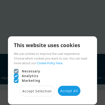
This website uses cookies
We use cookies to improve the user experience.
Choose which cookies you want to use. You can read
more about our
Cookie Policy here.
Necessary
Analytics
Charter
 equipment
Boat dealers
Sailor links
Sailor 
Marketing
Accept All
Accept Selection