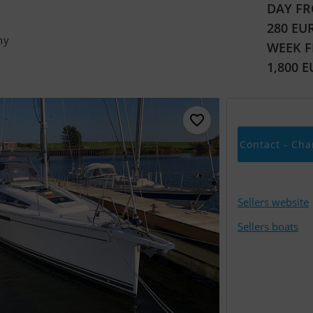
DAY FR
280 EU
ny
WEEK 
1,800 
Contact - Cha
Sellers website
Sellers boats