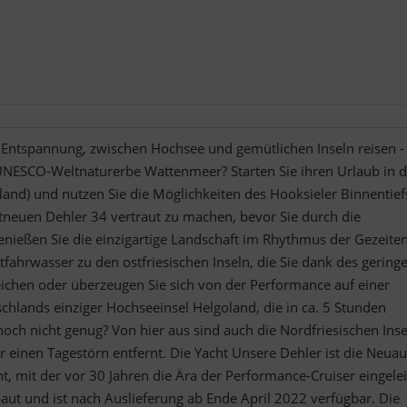
Entspannung, zwischen Hochsee und gemütlichen Inseln reisen -
 UNESCO-Weltnaturerbe Wattenmeer? Starten Sie ihren Urlaub in d
and) und nutzen Sie die Möglichkeiten des Hooksieler Binnentief
tneuen Dehler 34 vertraut zu machen, bevor Sie durch die
enießen Sie die einzigartige Landschaft im Rhythmus der Gezeiten
tfahrwasser zu den ostfriesischen Inseln, die Sie dank des gering
ichen oder überzeugen Sie sich von der Performance auf einer
chlands einziger Hochseeinsel Helgoland, die in ca. 5 Stunden
 noch nicht genug? Von hier aus sind auch die Nordfriesischen Ins
 einen Tagestörn entfernt. Die Yacht Unsere Dehler ist die Neuau
ht, mit der vor 30 Jahren die Ära der Performance-Cruiser eingelei
aut und ist nach Auslieferung ab Ende April 2022 verfügbar. Die