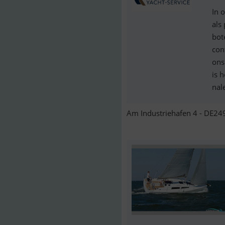
In 
als
bot
con
ons
is 
nal
Am Industriehafen 4 - DE249