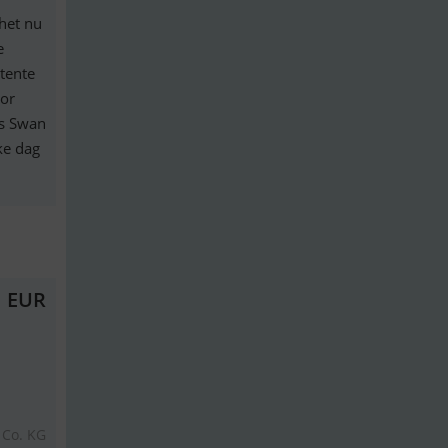
 het nu
e
etente
oor
's Swan
ke dag
1 EUR
 Co. KG