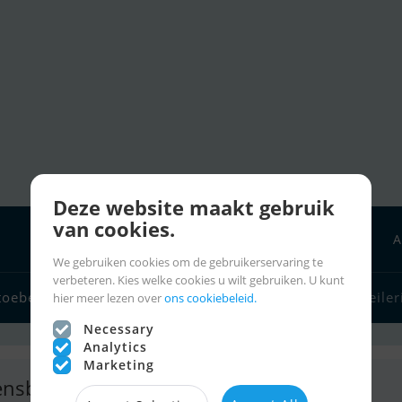
Deze website maakt gebruik
van cookies.
A
We gebruiken cookies om de gebruikerservaring te
verbeteren. Kies welke cookies u wilt gebruiken. U kunt
Bootverkopers
toebehoren
Zeilerlinks
Charter
Zeiler
hier meer lezen over
ons cookiebeleid.
Necessary
Analytics
Marketing
ensburger Yacht-Service Gmbh & Co. KG