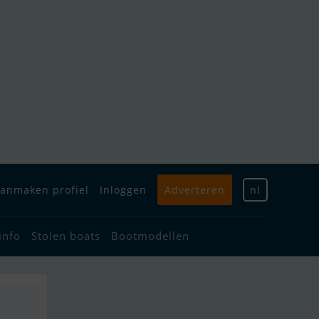
anmaken profiel
Inloggen
Adverteren
nl
info
Stolen boats
Bootmodellen