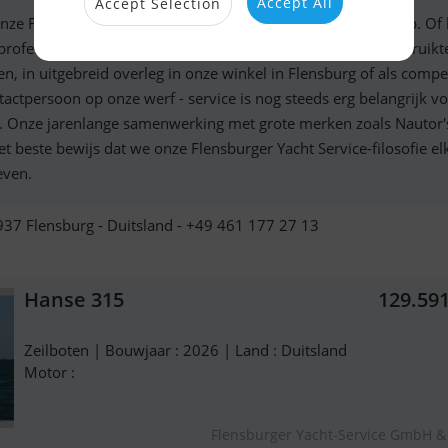
Accept All
Accept Selection
onze Flensburger Yacht-Service filosofie staat kwaliteit voorop. Of
 professionele makelaar in de jachthandel met nieuwe of gebruikt
en, in uitgebreid overleg in onze winkel in Flensburg of als comp
tactpersoon op onze werf - service is nog steeds erg belangrijk v
. Onze jarenlange samenwerking met grote merken zoals Nautor
het beste bewijs dat we onze Flensburger Yacht Service-filosofie el
even.
37 Flensburg - Duitsland - +49 461 177 27 13
Hanse 315
129.59
Zeilboten | Bouwjaar : 2026 | Land : Duitsland
Motor :
Flensburger Yacht-Service GmbH &