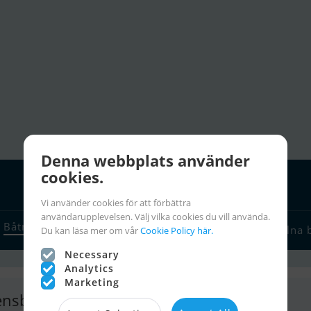
Denna webbplats använder
cookies.
Vi använder cookies för att förbättra
användarupplevelsen. Välj vilka cookies du vill använda.
Båtmäklare
Seglarlänkar
Chartra
Seglarinfo
Stulna 
Du kan läsa mer om vår
Cookie Policy här.
Necessary
Analytics
Marketing
ensburger Yacht-Service Gmbh & Co. KG