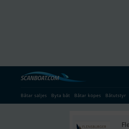
Båtar säljes
Byta båt
Båtar köpes
Båtutstyr
Fl