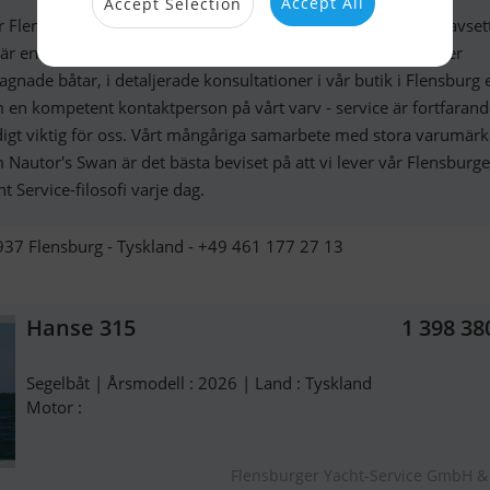
Accept All
Accept Selection
år Flensburger Yacht-Service-filosofi kommer kvalitet först. Oavse
 är en professionell mäklare inom yachthandeln med nya eller
agnade båtar, i detaljerade konsultationer i vår butik i Flensburg e
 en kompetent kontaktperson på vårt varv - service är fortfarand
digt viktig för oss. Vårt mångåriga samarbete med stora varumär
 Nautor's Swan är det bästa beviset på att vi lever vår Flensburge
t Service-filosofi varje dag.
937 Flensburg - Tyskland - +49 461 177 27 13
Hanse 315
1 398 38
Segelbåt | Årsmodell : 2026 | Land : Tyskland
Motor :
Flensburger Yacht-Service GmbH &