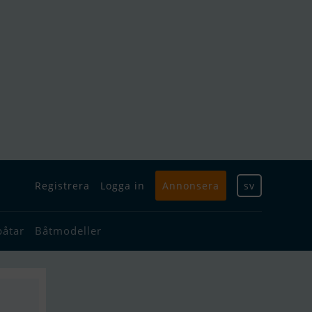
Registrera
Logga in
Annonsera
sv
båtar
Båtmodeller