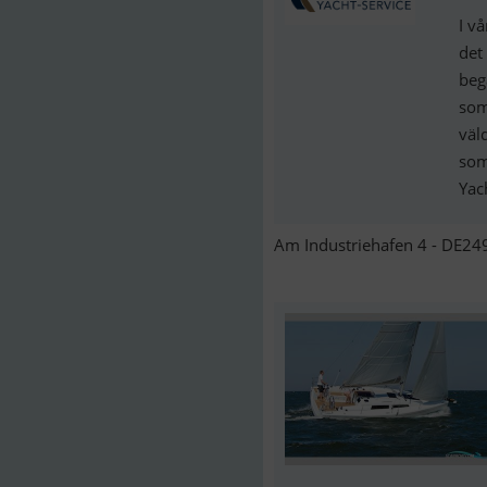
I v
det
beg
som
väl
som
Yach
Am Industriehafen 4 - DE24