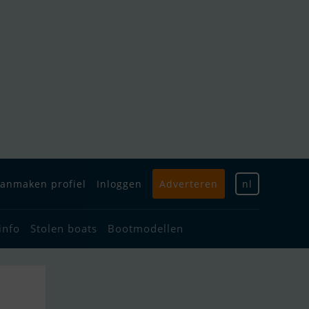
anmaken profiel
Inloggen
Adverteren
nl
info
Stolen boats
Bootmodellen