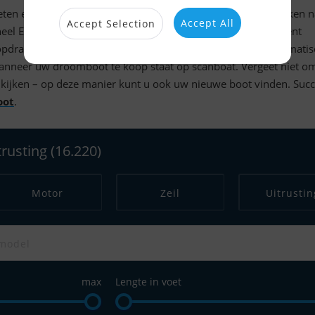
ten elkaar op
"Booten te koop"
. Het is mogelijk om te zoeken 
Accept All
Accept Selection
heel Europa. Nadat u uw zoekopdracht hebt uitgevoerd en bent
drachten opslaan en een notificatie instellen, zodat u automati
anneer uw droomboot te koop staat op scanboat. Vergeet niet o
e kijken – op deze manier kunt u ook uw nieuwe boot vinden. Suc
oot
.
trusting
(16.220)
Motor
Zeil
Uitrustin
max
Lengte in voet