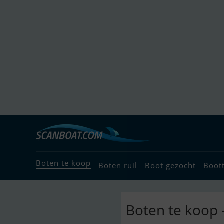
Boten te koop
Boten ruil
Boot gezocht
Boot
Boten te koop 