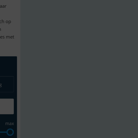
naar
sch op
m
ces met
g
max