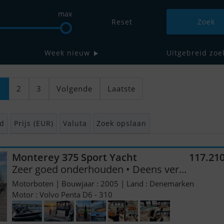
max
Reset
Week nieuw
Uitgebreid zoe
1
2
3
Volgende
Laatste
d
Prijs (EUR)
Valuta
Zoek opslaan
Monterey 375 Sport Yacht
117.21
Zeer goed onderhouden • Deens ver...
Motorboten | Bouwjaar : 2005 | Land : Denemarken
Motor : Volvo Penta D6 - 310