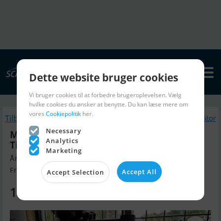
Dette website bruger cookies
Vi bruger cookies til at forbedre brugeroplevelsen. Vælg
hvilke cookies du ønsker at benytte. Du kan læse mere om
vores
Cookiepolitik
her.
Tilbage
Lignende Bådmotor
Necessary
Mercury Avator 7,5e SH (introduktions
Analytics
Tilbud kr 18.990,00) Dks billigste
Marketing
Årgang 2025, Bådmotor til salg
Frederikshavn, Danmark
Accept All
Accept Selection
18.999 DKK