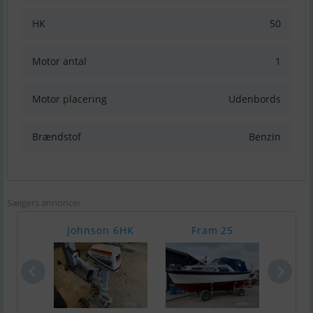
HK
50
Motor antal
1
Motor placering
Udenbords
Brændstof
Benzin
Sælgers annoncer
Johnson 6HK
Fram 25
Örn