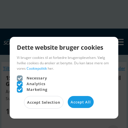
Dette website bruger cookies
Vi bruger cookies til at forbedre brugeroplevelsen. Vælg
hvilke cookies du ønsker at benytte. Du kan læse mere om
Tilbage
Lignende Bådtrailer
vores
Cookiepolitik
her.
150600UB Rbx - 600KG X-Line Bådtrailer Til
Necessary
Gummibåde
Analytics
Marketing
Årgang 2025, Bådtrailer til salg
Sunds, Danmark
Accept All
Accept Selection
15.390 DKK