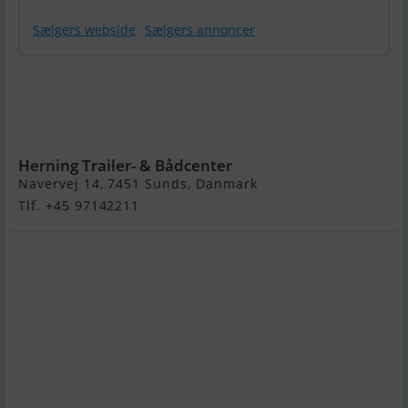
Sælgers webside
Sælgers annoncer
150600UB Rbx
- 600KG X-Line
Bådtrailer Til
Gummibåde
Herning Trailer- & Bådcenter
Navervej 14, 7451 Sunds, Danmark
Tlf. +45 97142211