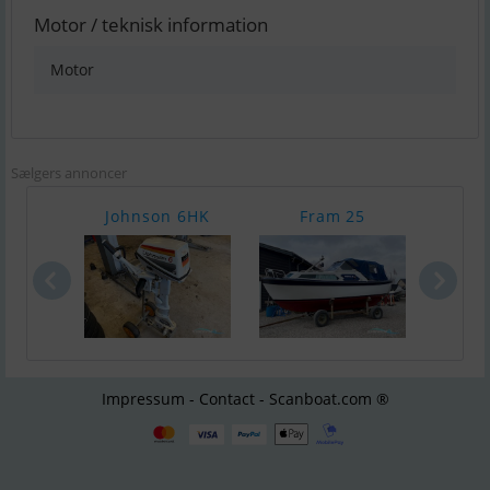
Motor / teknisk information
Motor
Sælgers annoncer
Johnson 6HK
Fram 25
Örn
Impressum - Contact - Scanboat.com ®