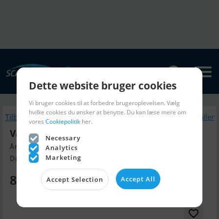
Dette website bruger cookies
Vi bruger cookies til at forbedre brugeroplevelsen. Vælg
hvilke cookies du ønsker at benytte. Du kan læse mere om
Tilbage
Lignende Bådtrailer
vores
Cookiepolitik
her.
Variant Ocean 750
Necessary
Årgang 2022, Bådtrailer til salg
Analytics
Marketing
Danmark
8.995 DKK
Accept All
Accept Selection