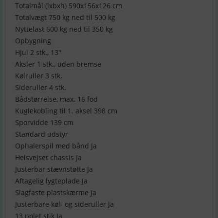
Totalmål (lxbxh) 590x156x126 cm
Totalvægt 750 kg ned til 500 kg
Nyttelast 600 kg ned til 350 kg
Opbygning
Hjul 2 stk., 13″
Aksler 1 stk., uden bremse
Kølruller 3 stk.
Sideruller 4 stk.
Bådstørrelse, max. 16 fod
Kuglekobling til 1. aksel 398 cm
Sporvidde 139 cm
Standard udstyr
Ophalerspil med bånd Ja
Helsvejset chassis Ja
Justerbar stævnstøtte Ja
Aftagelig lygteplade Ja
Slagfaste plastskærme Ja
Justerbare køl- og sideruller Ja
13 polet stik Ja