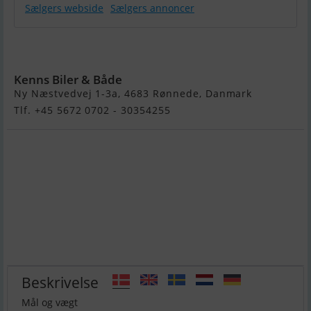
Sælgers webside
Sælgers annoncer
Variant Ocean
750
Kenns Biler & Både
Ny Næstvedvej 1-3a, 4683 Rønnede, Danmark
Tlf. +45 5672 0702 - 30354255
Beskrivelse
Mål og vægt