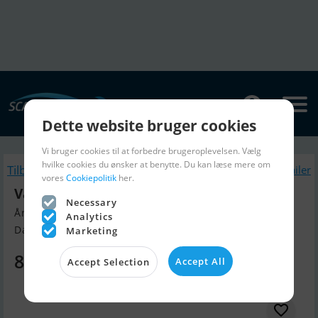
Dette website bruger cookies
Vi bruger cookies til at forbedre brugeroplevelsen. Vælg
hvilke cookies du ønsker at benytte. Du kan læse mere om
Tilbage
Lignende Bådtrailer
vores
Cookiepolitik
her.
Variant Ocean 750
Necessary
Årgang 2022, Bådtrailer til salg
Analytics
Danmark
Marketing
8.995 DKK
Accept All
Accept Selection