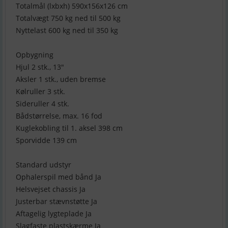
Totalmål (lxbxh) 590x156x126 cm
Totalvægt 750 kg ned til 500 kg
Nyttelast 600 kg ned til 350 kg
Opbygning
Hjul 2 stk., 13″
Aksler 1 stk., uden bremse
Kølruller 3 stk.
Sideruller 4 stk.
Bådstørrelse, max. 16 fod
Kuglekobling til 1. aksel 398 cm
Sporvidde 139 cm
Standard udstyr
Ophalerspil med bånd Ja
Helsvejset chassis Ja
Justerbar stævnstøtte Ja
Aftagelig lygteplade Ja
Slagfaste plastskærme Ja