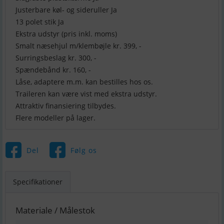
Justerbare køl- og sideruller Ja
13 polet stik Ja
Ekstra udstyr (pris inkl. moms)
Smalt næsehjul m/klembøjle kr. 399, -
Surringsbeslag kr. 300, -
Spændebånd kr. 160, -
Låse, adaptere m.m. kan bestilles hos os.
Traileren kan være vist med ekstra udstyr.
Attraktiv finansiering tilbydes.
Flere modeller på lager.
Del
Følg os
Specifikationer
Materiale / Målestok