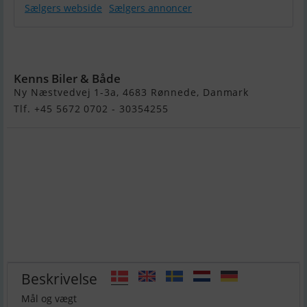
Sælgers webside
Sælgers annoncer
Variant Ocean
750
Kenns Biler & Både
Ny Næstvedvej 1-3a, 4683 Rønnede, Danmark
Tlf. +45 5672 0702 - 30354255
Beskrivelse
Mål og vægt