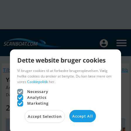
Dette website bruger cookies
Tilbage
Lignende Gummibåd / Rib
Vi bruger cookies til at forbedre brugeroplevelsen. Vælg
hvilke cookies du ønsker at benytte. Du kan læse mere om
Yam 310 Taf
vores
Cookiepolitik
her.
Årgang 2022, Gummibåd / Rib til salg
Necessary
Danmark
Analytics
Marketing
27.200 DKK
Accept All
Accept Selection