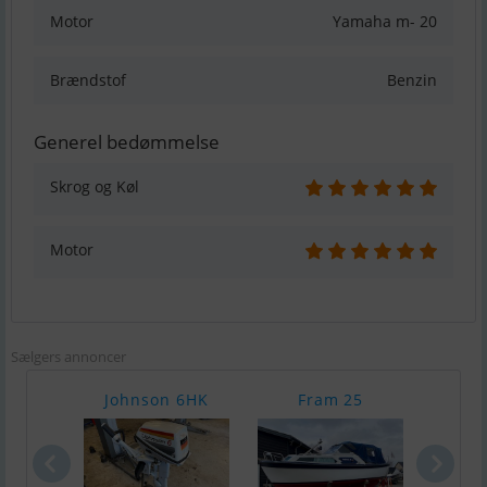
Motor
Yamaha m- 20
Brændstof
Benzin
Generel bedømmelse
Skrog og Køl
Motor
Sælgers annoncer
Johnson 6HK
Fram 25
Örn