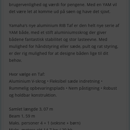
brugervenlighed og værdi for pengene. Med en YAM vil
det være let at komme ud på søen og have det sjovt.
Yamaha's nye aluminium RIB Taf er den helt nye serie af
YAM både, med et stift aluminiumsskrog der giver
bådene fantastisk stabilitet og stor lasteevne. Med
mulighed for håndstyring eller sæde, pult og rat styring,
er der rig mulighed for at designe båden lige til dit
behov.
Hvor vælge en Taf:
Aluminium V-skrog • Fleksibel sæde indretning •
Rummelig opbevaringsplads • Nem påstigning • Robust
og holdbar konstruktion.
Samlet længde 3, 07 m
Beam 1, 59 m
Maks. personer 4 + 1 (voksne + børn)
Maks. motore ekt 14.7 kw / 20 hk