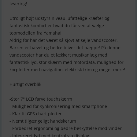
levering!
Utroligt højt udstyrs niveau, ufattelige kræfter og
fantastisk komfort er hvad du får ved at vælge
topmodellen fra Yamaha!
Aldrig før har det været så sjovt at sejle vandscooter.
Barren er hævet og bedre bliver det næppe! På denne
vandscooter har du et lækkert musikanlæg med
fantastisk lyd, stor skærm med motordata, mulighed for
korplotter med navigation, elektrisk trim og meget mere!
Hurtigt overblik
-Stor 7" LCD farve touchskærm
- Mulighed for synkronisering med smartphone
- Klar til GPS chart plotter
- Nemt tilgængeligt handskerum
- Forbedret ergonomi og bedre beskyttelse mod vinden
- Integreret lyd med kontrol via display