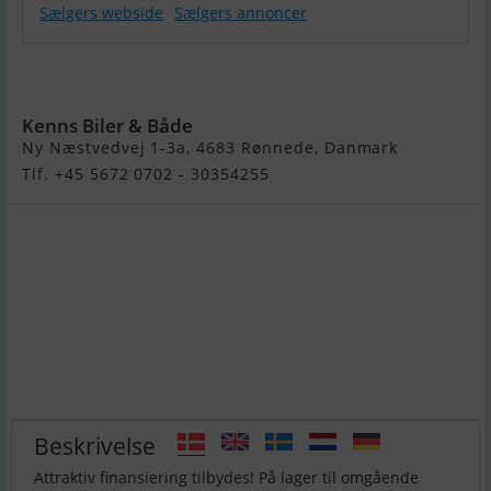
Sælgers webside
Sælgers annoncer
Yamaha FX
Svho Cruiser
Kenns Biler & Både
Ny Næstvedvej 1-3a, 4683 Rønnede, Danmark
Tlf. +45 5672 0702 - 30354255
Beskrivelse
Attraktiv finansiering tilbydes! På lager til omgående