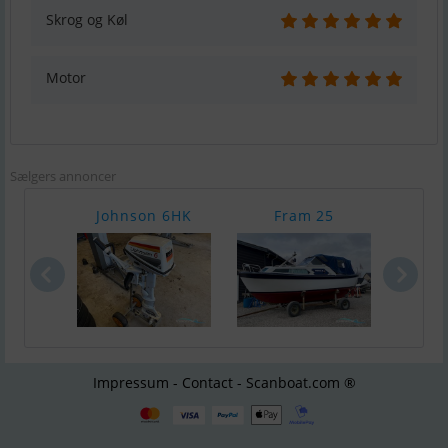
Skrog og Køl
Motor
Sælgers annoncer
Johnson 6HK
Fram 25
Örn
Impressum - Contact - Scanboat.com ®