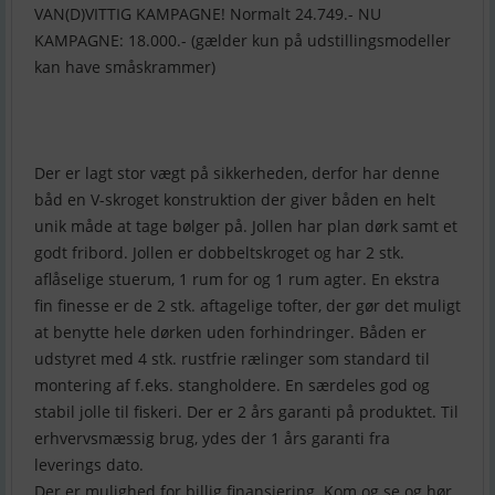
VAN(D)VITTIG KAMPAGNE! Normalt 24.749.- NU
KAMPAGNE: 18.000.- (gælder kun på udstillingsmodeller
kan have småskrammer)
Der er lagt stor vægt på sikkerheden, derfor har denne
båd en V-skroget konstruktion der giver båden en helt
unik måde at tage bølger på. Jollen har plan dørk samt et
godt fribord. Jollen er dobbeltskroget og har 2 stk.
aflåselige stuerum, 1 rum for og 1 rum agter. En ekstra
fin finesse er de 2 stk. aftagelige tofter, der gør det muligt
at benytte hele dørken uden forhindringer. Båden er
udstyret med 4 stk. rustfrie rælinger som standard til
montering af f.eks. stangholdere. En særdeles god og
stabil jolle til fiskeri. Der er 2 års garanti på produktet. Til
erhvervsmæssig brug, ydes der 1 års garanti fra
leverings dato.
Der er mulighed for billig finansiering. Kom og se og hør