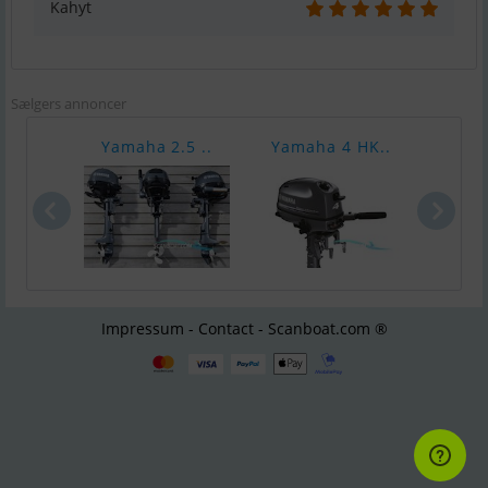
Kahyt
Sælgers annoncer
Yamaha 2.5 ..
Yamaha 4 HK..
Yama
Impressum - Contact - Scanboat.com ®