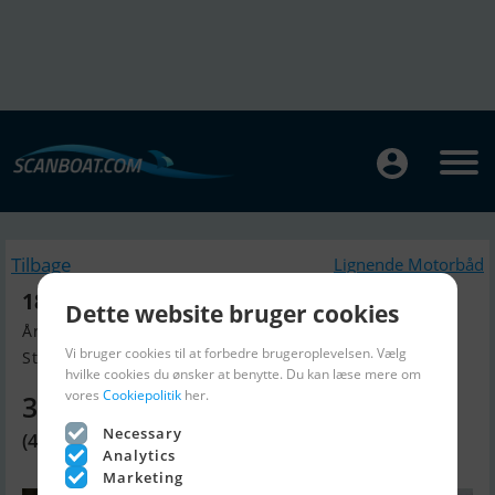
Tilbage
Lignende Motorbåd
1896 29m Converted Icebreaker
Dette website bruger cookies
Årgang 1900, Motorbåd til salg
Vi bruger cookies til at forbedre brugeroplevelsen. Vælg
Stockholm, Sverige
hvilke cookies du ønsker at benytte. Du kan læse mere om
vores
Cookiepolitik
her.
3.695.230 DKK
Necessary
(495.000 EUR)
Analytics
Marketing