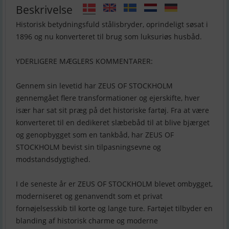
Beskrivelse
Historisk betydningsfuld stålisbryder, oprindeligt søsat i
1896 og nu konverteret til brug som luksuriøs husbåd.
YDERLIGERE MÆGLERS KOMMENTARER:
Gennem sin levetid har ZEUS OF STOCKHOLM
gennemgået flere transformationer og ejerskifte, hver
især har sat sit præg på det historiske fartøj. Fra at være
konverteret til en dedikeret slæbebåd til at blive bjærget
og genopbygget som en tankbåd, har ZEUS OF
STOCKHOLM bevist sin tilpasningsevne og
modstandsdygtighed.
I de seneste år er ZEUS OF STOCKHOLM blevet ombygget,
moderniseret og genanvendt som et privat
fornøjelsesskib til korte og lange ture. Fartøjet tilbyder en
blanding af historisk charme og moderne