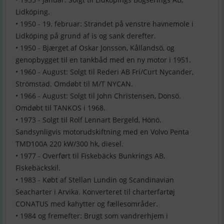
Lidköping.
• 1950 - 19. februar: Strandet på venstre havnemole i
Lidköping på grund af is og sank derefter.
• 1950 - Bjærget af Oskar Jonsson, Kållandsö, og
genopbygget til en tankbåd med en ny motor i 1951.
• 1960 - August: Solgt til Rederi AB Fri/Curt Nycander,
Strömstad. Omdøbt til M/T NYCAN.
• 1966 - August: Solgt til John Christensen, Donsö.
Omdøbt til TANKOS i 1968.
• 1973 - Solgt til Rolf Lennart Bergeld, Hönö.
Sandsynligvis motorudskiftning med en Volvo Penta
TMD100A 220 kW/300 hk, diesel.
• 1977 - Overført til Fiskebäcks Bunkrings AB,
Fiskebäckskil.
• 1983 - Købt af Stellan Lundin og Scandinavian
Seacharter i Arvika. Konverteret til charterfartøj
CONATUS med kahytter og fællesområder.
• 1984 og fremefter: Brugt som vandrerhjem i