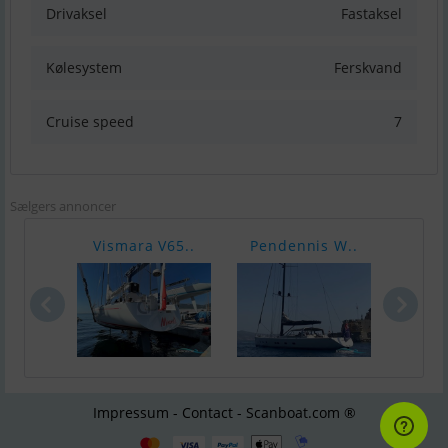
Drivaksel
Fastaksel
Kølesystem
Ferskvand
Cruise speed
7
Sælgers annoncer
Vismara V65..
Pendennis W..
C
Impressum - Contact - Scanboat.com ®