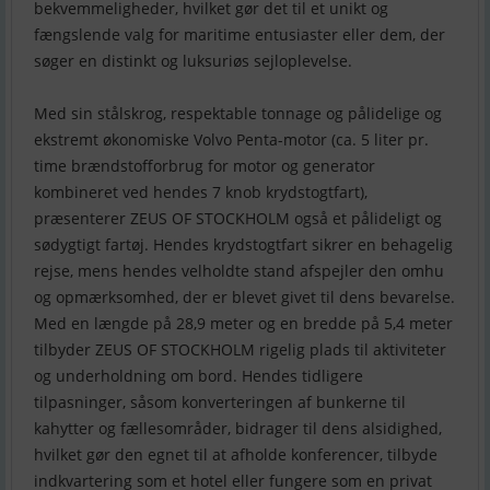
bekvemmeligheder, hvilket gør det til et unikt og
fængslende valg for maritime entusiaster eller dem, der
søger en distinkt og luksuriøs sejloplevelse.
Med sin stålskrog, respektable tonnage og pålidelige og
ekstremt økonomiske Volvo Penta-motor (ca. 5 liter pr.
time brændstofforbrug for motor og generator
kombineret ved hendes 7 knob krydstogtfart),
præsenterer ZEUS OF STOCKHOLM også et pålideligt og
sødygtigt fartøj. Hendes krydstogtfart sikrer en behagelig
rejse, mens hendes velholdte stand afspejler den omhu
og opmærksomhed, der er blevet givet til dens bevarelse.
Med en længde på 28,9 meter og en bredde på 5,4 meter
tilbyder ZEUS OF STOCKHOLM rigelig plads til aktiviteter
og underholdning om bord. Hendes tidligere
tilpasninger, såsom konverteringen af bunkerne til
kahytter og fællesområder, bidrager til dens alsidighed,
hvilket gør den egnet til at afholde konferencer, tilbyde
indkvartering som et hotel eller fungere som en privat