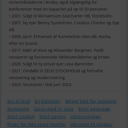
vintermånederne i Arvika, også tilgængelig for
konferencer med en kapacitet på op til 50 personer.
• 2001: Solgt til Miniversum Seacharter HB, Stockholm.
• 2007: Ny ejer Benny Sundström, Conatus Charter og Dyk
AB.
• 2009, april: Erhvervet af Kummelnäs Varv AB, Nacka,
efter en brand.
• 2017: Købt af Alvia og Alexander Bergman. Fuldt
renoveret og fusionerede fællesområderne og broen.
• 2020: Solgt til ny privat ejer Lova Bannister.
• 2021: Omdøbt til ZEUS STOCKHOLM og fortsatte
renovering og modernisering.
• 2023: Serviceret i dok juni 2023.
Giv et bud
En klassiker
Meget båd for pengene
Rummelig
Salon med U- sofa
Stort agterdæk
Stort cockpit
Stort pantry
Udstyrsstykke
Plads for den store familie
Udrustet til langtur