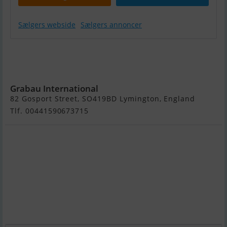
Sælgers webside
Sælgers annoncer
1896 29m
Converted
Icebreaker
Grabau International
82 Gosport Street, SO419BD Lymington, England
Tlf. 00441590673715