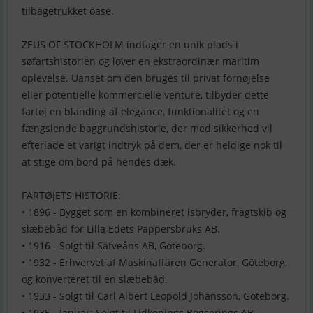
tilbagetrukket oase.
ZEUS OF STOCKHOLM indtager en unik plads i
søfartshistorien og lover en ekstraordinær maritim
oplevelse. Uanset om den bruges til privat fornøjelse
eller potentielle kommercielle venture, tilbyder dette
fartøj en blanding af elegance, funktionalitet og en
fængslende baggrundshistorie, der med sikkerhed vil
efterlade et varigt indtryk på dem, der er heldige nok til
at stige om bord på hendes dæk.
FARTØJETS HISTORIE:
• 1896 - Bygget som en kombineret isbryder, fragtskib og
slæbebåd for Lilla Edets Pappersbruks AB.
• 1916 - Solgt til Säfveåns AB, Göteborg.
• 1932 - Erhvervet af Maskinaffären Generator, Göteborg,
og konverteret til en slæbebåd.
• 1933 - Solgt til Carl Albert Leopold Johansson, Göteborg.
• 1935 - Januar: Solgt til Lidköpings Bogserings AB,