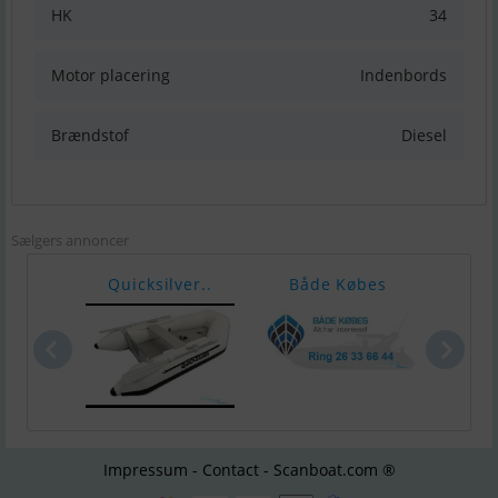
HK
34
Motor placering
Indenbords
Brændstof
Diesel
Sælgers annoncer
Quicksilver..
Både Købes
Ørnv
Impressum - Contact - Scanboat.com ®