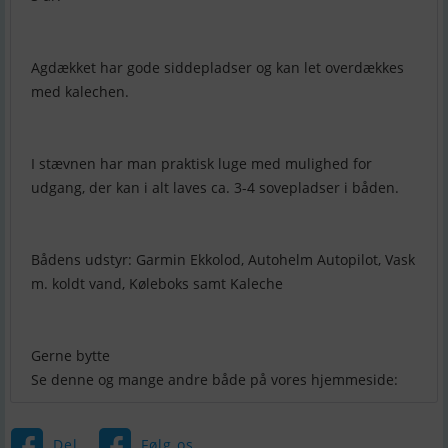
Agdækket har gode siddepladser og kan let overdækkes
med kalechen.
I stævnen har man praktisk luge med mulighed for
udgang, der kan i alt laves ca. 3-4 sovepladser i båden.
Bådens udstyr: Garmin Ekkolod, Autohelm Autopilot, Vask
m. koldt vand, Køleboks samt Kaleche
Gerne bytte
Se denne og mange andre både på vores hjemmeside:
Del
Følg os