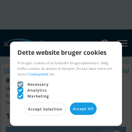
Dette website bruger cookies
Vi bruger cookies til at forbedre brugeroplevelsen. Vælg
hvilke cookies du ønsker at benytte. Du kan læse mere om
Tilbage
Lignende Motorbåd
vores
Cookiepolitik
her.
Buster LX
Necessary
Uden motor
Analytics
Årgang 2025, Motorbåd til salg
Marketing
Danmark
Accept All
Accept Selection
194.900 DKK