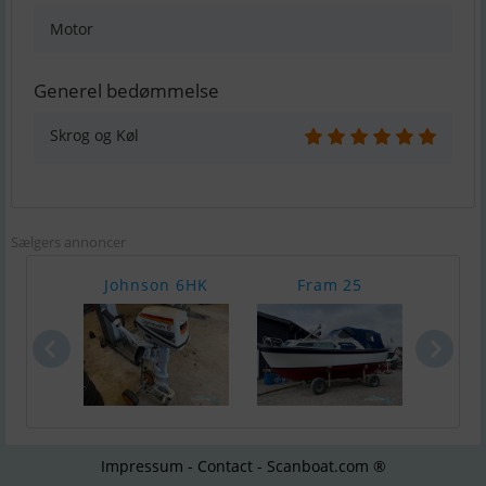
Motor
Generel bedømmelse
Skrog og Køl
Sælgers annoncer
Johnson 6HK
Fram 25
Örn
Impressum - Contact - Scanboat.com ®