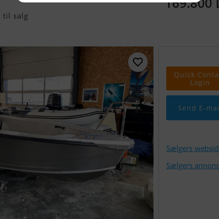
169.800
til salg
Quick Conta
Login
Send E-mai
Sælgers websid
Sælgers annonc