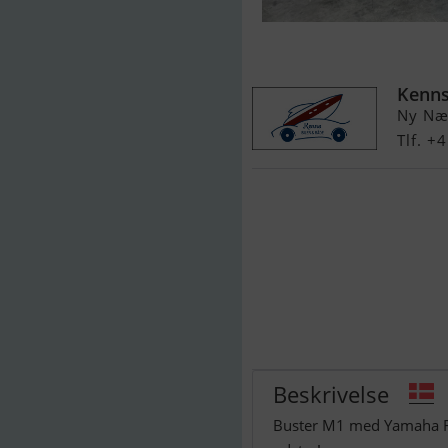
Buster M1 Sæ
Kenns
Ny Næ
Tlf. +
Beskrivelse
Buster M1 med Yamaha F