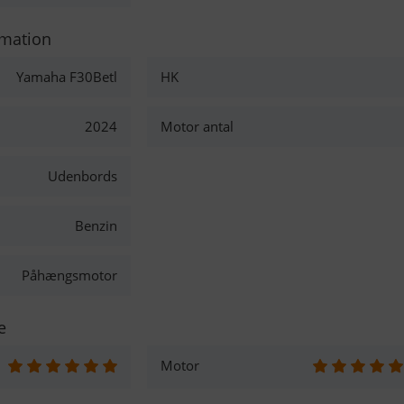
rmation
Yamaha F30Betl
HK
2024
Motor antal
Udenbords
Benzin
Påhængsmotor
e
Motor