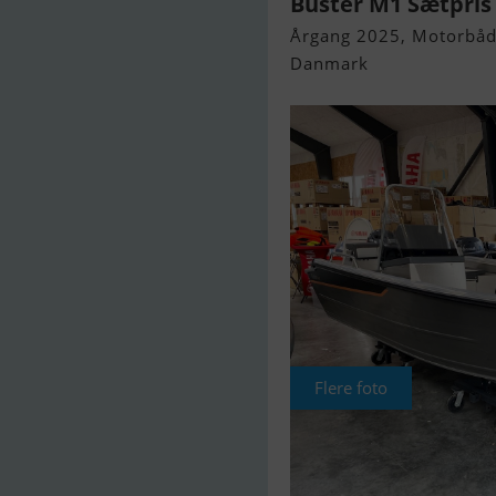
Buster M1 Sætpris
Årgang 2025, Motorbåd 
Danmark
Flere foto