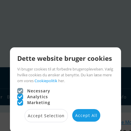
Dette website bruger cookies
Vi bruger cookies til at forbedre brugeroplevelsen. Vælg
hvilke cookies du ønsker at benytte. Du kan læse mere
om vores
Cookiepolitik
her.
Necessary
yr
Bådforhandlere
Analytics
Sejlerlinks
Bådcharter
Sejlerinfo
Marketing
Accept All
Accept Selection
Lignende M