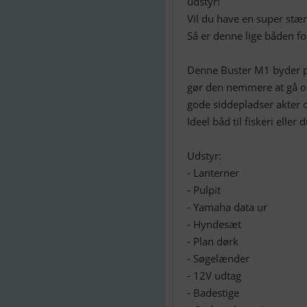
udstyr!
Vil du have en super stær
Så er denne lige båden for
Denne Buster M1 byder på
gør den nemmere at gå om 
gode siddepladser akter o
Ideel båd til fiskeri eller
Udstyr:
- Lanterner
- Pulpit
- Yamaha data ur
- Hyndesæt
- Plan dørk
- Søgelænder
- 12V udtag
- Badestige