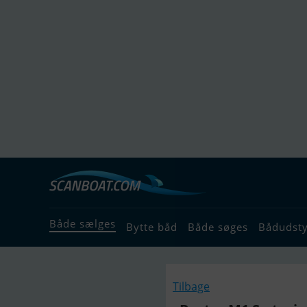
Både sælges
Bytte båd
Både søges
Bådudst
Tilbage