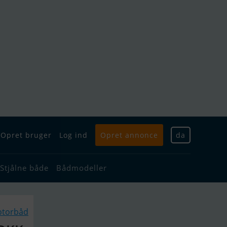
Opret bruger
Log ind
Opret annonce
da
Stjålne både
Bådmodeller
otorbåd