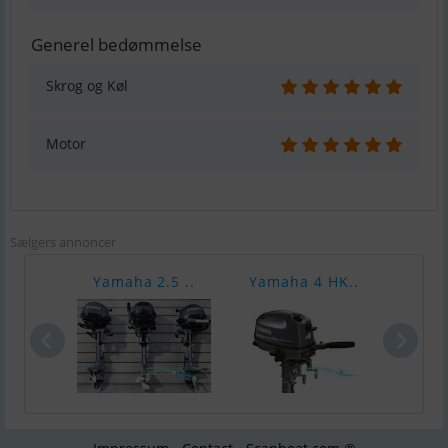
Generel bedømmelse
Skrog og Køl
Motor
Sælgers annoncer
Yamaha 2.5 ..
Yamaha 4 HK..
Yama