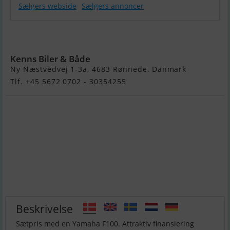
Sælgers webside
Sælgers annoncer
Buster XL m.
F100 Motor
Kenns Biler & Både
Ny Næstvedvej 1-3a, 4683 Rønnede, Danmark
Tlf. +45 5672 0702 - 30354255
Beskrivelse
Sætpris med en Yamaha F100. Attraktiv finansiering