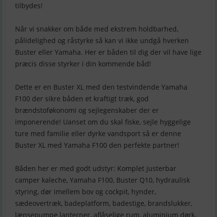
tilbydes!
Når vi snakker om både med ekstrem holdbarhed,
pålidelighed og råstyrke så kan vi ikke undgå hverken
Buster eller Yamaha. Her er båden til dig der vil have lige
præcis disse styrker i din kommende båd!
Dette er en Buster XL med den testvindende Yamaha
F100 der sikre båden et kraftigt træk, god
brændstoføkonomi og sejlegenskaber der er
imponerende! Uanset om du skal fiske, sejle hyggelige
ture med familie eller dyrke vandsport så er denne
Buster XL med Yamaha F100 den perfekte partner!
Båden her er med godt udstyr: Komplet justerbar
camper kaleche, Yamaha F100, Buster Q10, hydraulisk
styring, dør imellem bov og cockpit, hynder,
sædeovertræk, badeplatform, badestige, brandslukker,
lænsepumpe lanterner, aflåselige rum, aluminium dørk,