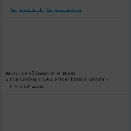
Sælgers webside
Sælgers annoncer
Quicksilver
Activ 555
Cabin Med
Mercury F100
Efi Elpt
(Masser af
Ekstra Udstyr)
Motor og Bådcentret Fr.Havn
Sindallundvej 4, 9900 Frederikshavn, Danmark
Tlf. +45 98422393