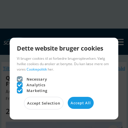
Dette website bruger cookies
Vi bruger cookies til at forbedre brugeroplevelsen. Vælg
hvilke cookies du ønsker at benytte. Du kan læse mere om
Tilbage
Lignende Motorbåd
vores
Cookiepolitik
her.
Quicksilver Activ 555 Cabin Med Mercury
Necessary
F100 Efi Elpt (Masser af Ekstra Udstyr)
Analytics
Marketing
Årgang 2025, Motorbåd til salg
Frederikshavn, Danmark
Accept All
Accept Selection
259.990 DKK