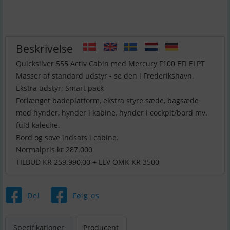
Beskrivelse
Quicksilver 555 Activ Cabin med Mercury F100 EFI ELPT
Masser af standard udstyr - se den i Frederikshavn.
Ekstra udstyr; Smart pack
Forlænget badeplatform, ekstra styre sæde, bagsæde
med hynder, hynder i kabine, hynder i cockpit/bord mv.
fuld kaleche.
Bord og sove indsats i cabine.
Normalpris kr 287.000
TILBUD KR 259.990,00 + LEV OMK KR 3500
Del
Følg os
Specifikationer
Producent