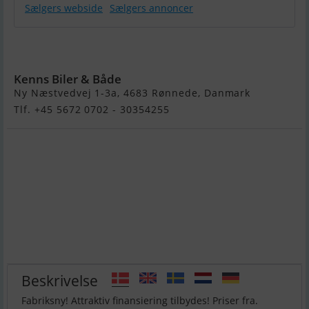
Sælgers webside
Sælgers annoncer
Rodman Muse
44 Fly
Kenns Biler & Både
Ny Næstvedvej 1-3a, 4683 Rønnede, Danmark
Tlf. +45 5672 0702 - 30354255
Beskrivelse
Fabriksny! Attraktiv finansiering tilbydes! Priser fra.