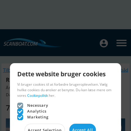
Tilbage
Lignende Motorbåd
Dette website bruger cookies
Rodman Muse 44 Fly
Vi bruger cookies til at forbedre brugeroplevelsen. Vælg
Årgang 2024, Motorbåd til salg
hvilke cookies du ønsker at benytte. Du kan læse mere om
Danmark
vores
Cookiepolitik
her.
Necessary
7.015.000 DKK
Analytics
Marketing
Accept All
Accept Selection