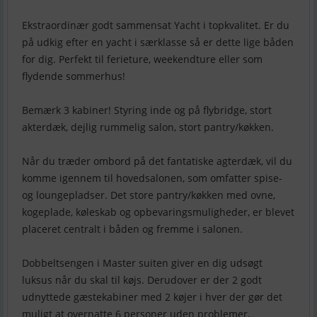
Ekstraordinær godt sammensat Yacht i topkvalitet. Er du
på udkig efter en yacht i særklasse så er dette lige båden
for dig. Perfekt til ferieture, weekendture eller som
flydende sommerhus!
Bemærk 3 kabiner! Styring inde og på flybridge, stort
akterdæk, dejlig rummelig salon, stort pantry/køkken.
Når du træder ombord på det fantatiske agterdæk, vil du
komme igennem til hovedsalonen, som omfatter spise-
og loungepladser. Det store pantry/køkken med ovne,
kogeplade, køleskab og opbevaringsmuligheder, er blevet
placeret centralt i båden og fremme i salonen.
Dobbeltsengen i Master suiten giver en dig udsøgt
luksus når du skal til køjs. Derudover er der 2 godt
udnyttede gæstekabiner med 2 køjer i hver der gør det
muligt at overnatte 6 personer uden problemer.