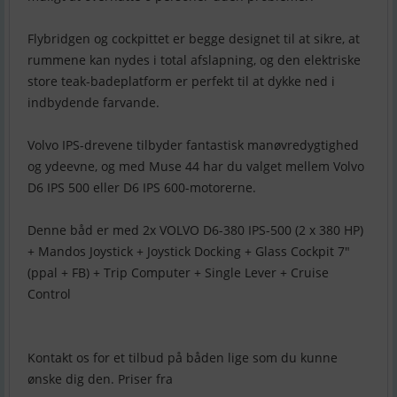
Flybridgen og cockpittet er begge designet til at sikre, at
rummene kan nydes i total afslapning, og den elektriske
store teak-badeplatform er perfekt til at dykke ned i
indbydende farvande.
Volvo IPS-drevene tilbyder fantastisk manøvredygtighed
og ydeevne, og med Muse 44 har du valget mellem Volvo
D6 IPS 500 eller D6 IPS 600-motorerne.
Denne båd er med 2x VOLVO D6-380 IPS-500 (2 x 380 HP)
+ Mandos Joystick + Joystick Docking + Glass Cockpit 7"
(ppal + FB) + Trip Computer + Single Lever + Cruise
Control
Kontakt os for et tilbud på båden lige som du kunne
ønske dig den. Priser fra