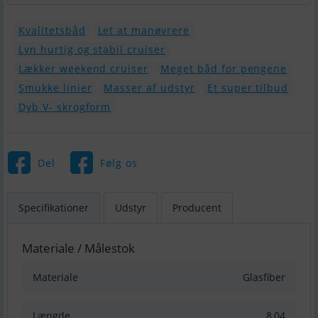
Kvalitetsbåd
Let at manøvrere
Lyn hurtig og stabil cruiser
Lækker weekend cruiser
Meget båd for pengene
Smukke linier
Masser af udstyr
Et super tilbud
Dyb V- skrogform
Del
Følg os
Specifikationer
Udstyr
Producent
Materiale / Målestok
Materiale
Glasfiber
Længde
8,04