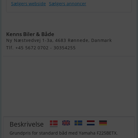
Sælgers webside
Sælgers annoncer
Yamarin 79DC
Kenns Biler & Både
Ny Næstvedvej 1-3a, 4683 Rønnede, Danmark
Tlf. +45 5672 0702 - 30354255
Beskrivelse
Grundpris for standard båd med Yamaha F225BETX.