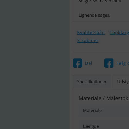
Solgt / Sold / verkauft
Lignende søges.
Kvalitetsbåd
Topklarg
3 kabiner
Del
Følg 
Specifikationer
Udsty
Materiale / Målestok
Materiale
Længde