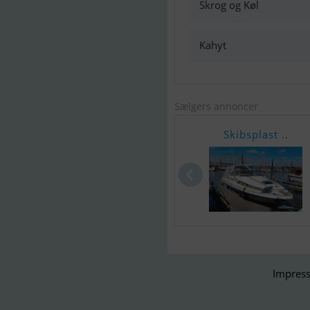
Skrog og Køl
Kahyt
Sælgers annoncer
Skibsplast ..
Impress