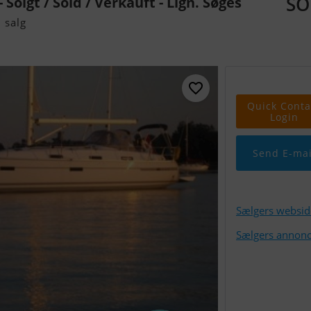
SO
 Solgt / Sold / Verkauft - Lign. Søges
 salg
Quick Conta
Login
Send E-mai
Sælgers websid
Sælgers annonc