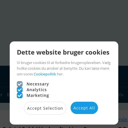
Dette website bruger cookies
Vi bruger cookies til at forbedre brugeroplevelsen. Vælg
hvilke cookies du ønsker at benytte. Du kan læse mere
om vores
Cookiepolitik
her.
Necessary
Analytics
yr
Bådforhandlere
Sejlerlinks
Bådcharter
Sejlerinfo
Marketing
Accept All
Accept Selection
Lignende 