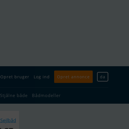
Opret bruger
Log ind
Opret annonce
da
Stjålne både
Bådmodeller
Sejlbåd