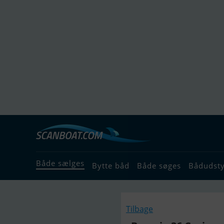
Både sælges
Bytte båd
Både søges
Bådudst
Tilbage