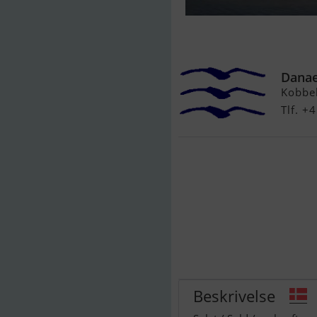
Bavaria 36 Crui
Verkauft - Lig
Danae
Kobbe
Tlf. 
Beskrivelse