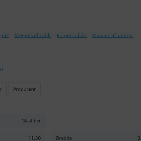
jort
Meget velholdt
Én ejers båd
Masser af udstyr
os
r
Producent
Glasfiber
11,30
Bredde
3