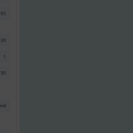
,95
30
1
730
and