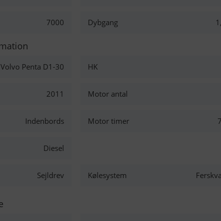
7000
Dybgang
1
rmation
Volvo Penta D1-30
HK
2011
Motor antal
Indenbords
Motor timer
Diesel
Sejldrev
Kølesystem
Ferskv
e