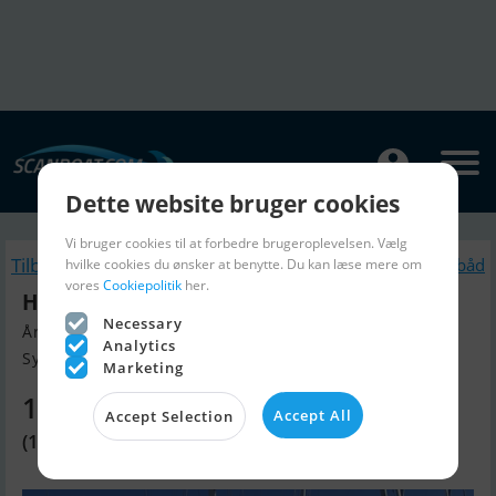
Dette website bruger cookies
Vi bruger cookies til at forbedre brugeroplevelsen. Vælg
Tilbage
Lignende Sejlbåd
hvilke cookies du ønsker at benytte. Du kan læse mere om
vores
Cookiepolitik
her.
Hallberg Rassy Rasmus 35
Necessary
Årgang 1977, Sejlbåd til salg
Analytics
Syddanmark, Danmark
Marketing
125.140 DKK
Accept All
Accept Selection
(16.763 EUR)