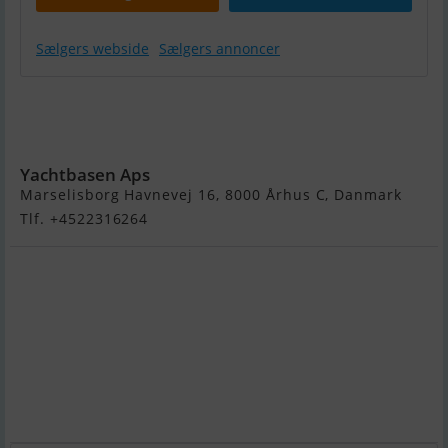
Sælgers webside
Sælgers annoncer
Hallberg
Rassy Rasmus
35
Yachtbasen Aps
Marselisborg Havnevej 16, 8000 Århus C, Danmark
Tlf. +4522316264