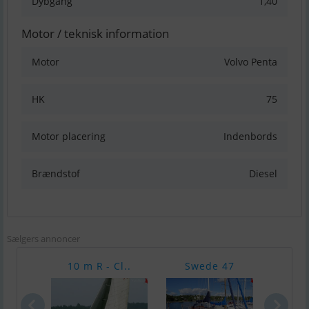
Dybgang
1,40
Motor / teknisk information
Motor
Volvo Penta
HK
75
Motor placering
Indenbords
Brændstof
Diesel
Sælgers annoncer
10 m R - Cl..
Swede 47
Com