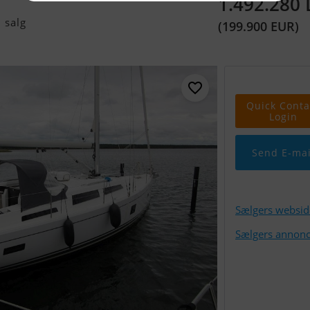
1.492.280
 salg
(199.900 EUR)
Quick Conta
Login
Send E-mai
Sælgers websid
Sælgers annonc