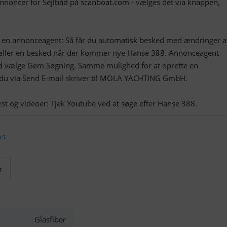
annoncer for Sejlbåd på scanboat.com - vælges det via knappen,
t en annonceagent: Så får du automatisk besked med ændringer a
ller en besked når der kommer nye Hanse 388. Annonceagent
ed vælge Gem Søgning. Samme mulighed for at oprette en
 du via Send E-mail skriver til MOLA YACHTING GmbH.
os
r
Glasfiber