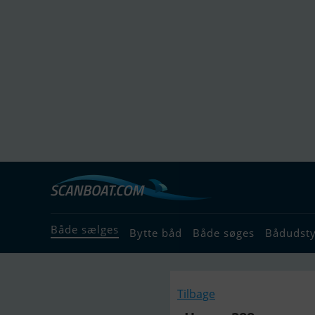
Både sælges
Bytte båd
Både søges
Bådudst
Tilbage