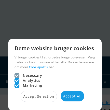
Dette website bruger cookies
Vi bruger cookies til at forbedre brugeroplevelsen. Vælg
hvilke cookies du ønsker at benytte. Du kan læse mere
om vores
Cookiepolitik
her.
Necessary
Analytics
yr
Bådforhandlere
Sejlerlinks
Bådcharter
Sejlerinfo
Marketing
Accept All
Accept Selection
Lignende 