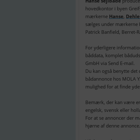
Hanse sejlbåde
producer
hovedkontor i byen Grei
mærkerne
Hanse
,
Dehle
sælges under mærkerne F
Patrick Banfield, Berret-
For yderligere informati
båddata, komplet bådudst
GmbH via Send E-mail.
Du kan også benytte det d
bådannonce hos MOLA 
mulighed for at finde yde
Bemærk, der kan være en 
engelsk, svensk eller holl
For at se annoncer der m
hjørne af denne annonce