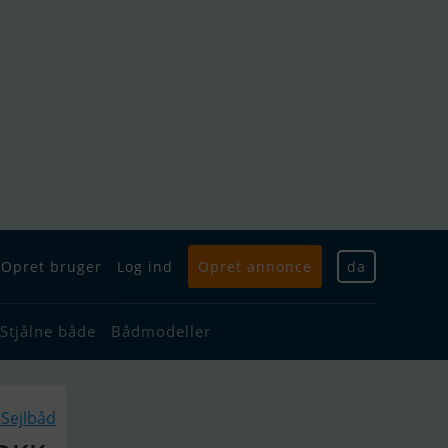
Opret bruger
Log ind
Opret annonce
da
Stjålne både
Bådmodeller
Sejlbåd