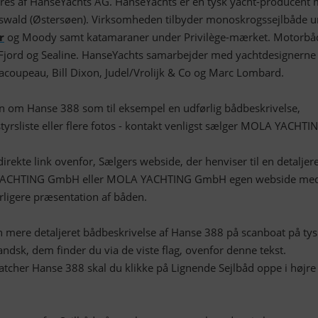
es af HanseYachts AG. HanseYachts er en tysk yacht-producent
fswald (Østersøen). Virksomheden tilbyder monoskrogssejlbåde 
r
og Moody samt katamaraner under Privilège-mærket. Motorbå
jord og Sealine. HanseYachts samarbejder med yachtdesignerne
Racoupeau, Bill Dixon, Judel/Vrolijk & Co og Marc Lombard.
on om Hanse 388 som til eksempel en udførlig bådbeskrivelse,
yrsliste eller flere fotos - kontakt venligst sælger MOLA YACHTI
irekte link ovenfor, Sælgers webside, der henviser til en detaljer
YACHTING GmbH eller MOLA YACHTING GmbH egen webside me
rligere præsentation af båden.
mere detaljeret bådbeskrivelse af Hanse 388 på scanboat på tys
andsk, dem finder du via de viste flag, ovenfor denne tekst.
atcher Hanse 388 skal du klikke på Lignende Sejlbåd oppe i højre
.