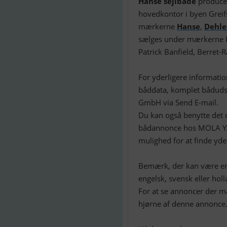
Hanse sejlbåde
producer
hovedkontor i byen Grei
mærkerne
Hanse
,
Dehle
sælges under mærkerne F
Patrick Banfield, Berret-
For yderligere informati
båddata, komplet bådudst
GmbH via Send E-mail.
Du kan også benytte det d
bådannonce hos MOLA 
mulighed for at finde yde
Bemærk, der kan være en 
engelsk, svensk eller holl
For at se annoncer der m
hjørne af denne annonce