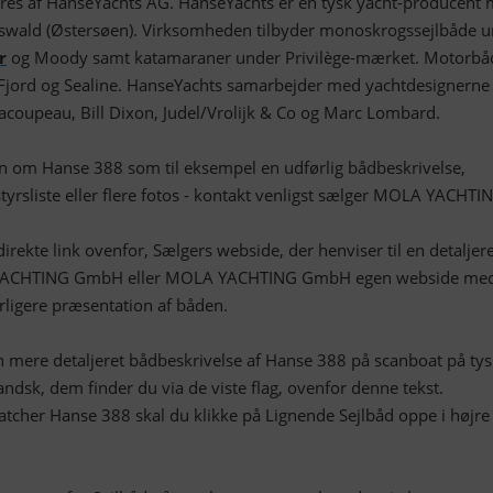
es af HanseYachts AG. HanseYachts er en tysk yacht-producent
fswald (Østersøen). Virksomheden tilbyder monoskrogssejlbåde 
r
og Moody samt katamaraner under Privilège-mærket. Motorbå
jord og Sealine. HanseYachts samarbejder med yachtdesignerne
Racoupeau, Bill Dixon, Judel/Vrolijk & Co og Marc Lombard.
on om Hanse 388 som til eksempel en udførlig bådbeskrivelse,
yrsliste eller flere fotos - kontakt venligst sælger MOLA YACHTI
irekte link ovenfor, Sælgers webside, der henviser til en detaljer
YACHTING GmbH eller MOLA YACHTING GmbH egen webside me
rligere præsentation af båden.
mere detaljeret bådbeskrivelse af Hanse 388 på scanboat på tys
andsk, dem finder du via de viste flag, ovenfor denne tekst.
atcher Hanse 388 skal du klikke på Lignende Sejlbåd oppe i højre
.