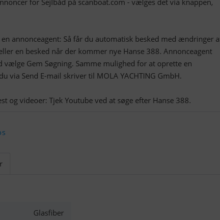
annoncer for Sejlbåd på scanboat.com - vælges det via knappen,
t en annonceagent: Så får du automatisk besked med ændringer a
ller en besked når der kommer nye Hanse 388. Annonceagent
ed vælge Gem Søgning. Samme mulighed for at oprette en
 du via Send E-mail skriver til MOLA YACHTING GmbH.
os
r
Glasfiber