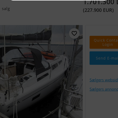
1.701.300
 salg
(227.900 EUR)
Quick Conta
Login
Send E-mai
Sælgers websid
Sælgers annonc