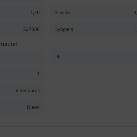
11,40
Bredde
3
827000
Dybgang
1
rmation
HK
1
Indenbords
Diesel