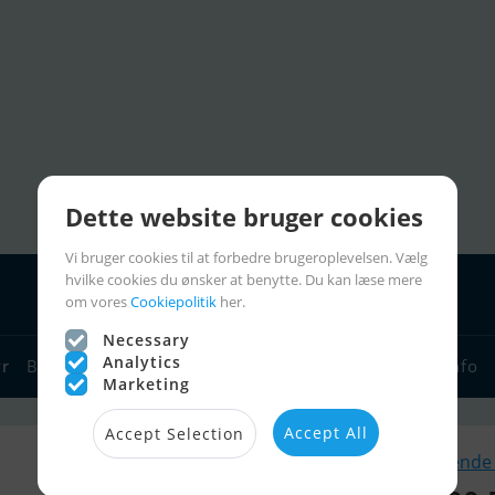
Dette website bruger cookies
Vi bruger cookies til at forbedre brugeroplevelsen. Vælg
hvilke cookies du ønsker at benytte. Du kan læse mere
om vores
Cookiepolitik
her.
Necessary
Analytics
yr
Bådforhandlere
Sejlerlinks
Bådcharter
Sejlerinfo
Marketing
Accept All
Accept Selection
Lignende 