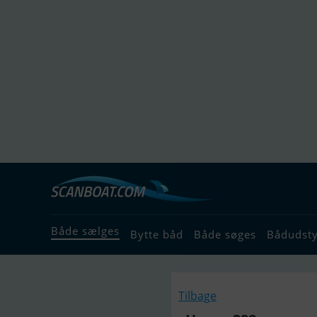
Både sælges
Bytte båd
Både søges
Bådudst
Tilbage