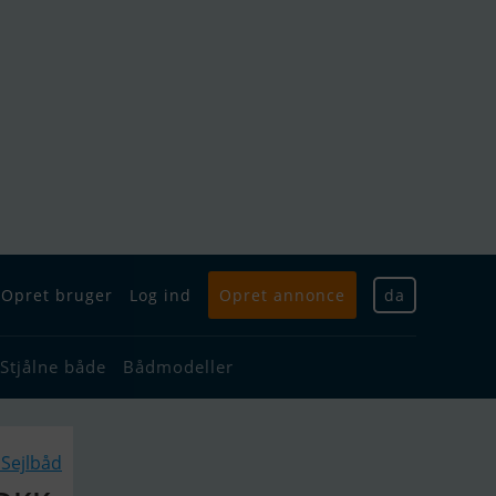
Opret bruger
Log ind
Opret annonce
da
Stjålne både
Bådmodeller
Sejlbåd