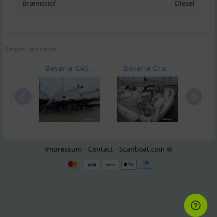
Brændstof
Diesel
Sælgers annoncer
Bavaria C45..
Bavaria Cru..
Ha
Impressum - Contact - Scanboat.com ®