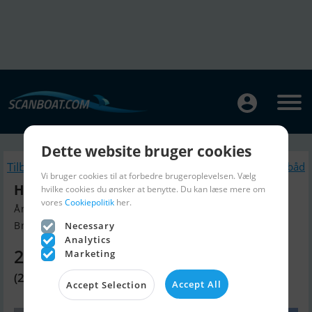
Dette website bruger cookies
Tilbage
Lignende Sejlbåd
Vi bruger cookies til at forbedre brugeroplevelsen. Vælg
Hanse 458
hvilke cookies du ønsker at benytte. Du kan læse mere om
vores
Cookiepolitik
her.
Årgang 2021, Sejlbåd til salg
Breege, Tyskland
Necessary
Analytics
2.037.980 DKK
Marketing
(273.000 EUR)
Accept All
Accept Selection