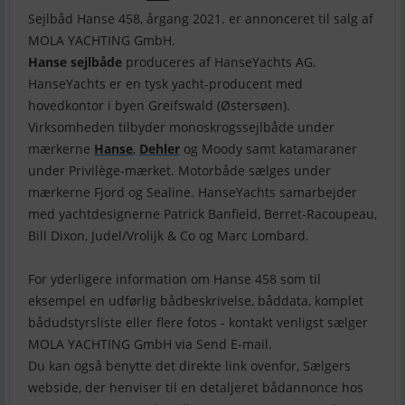
Sejlbåd Hanse 458, årgang 2021. er annonceret til salg af
Hanse sejlbåde
produceres af HanseYachts AG.
HanseYachts er en tysk yacht-producent med
hovedkontor i byen Greifswald (Østersøen).
Virksomheden tilbyder monoskrogssejlbåde under
mærkerne
Hanse
,
Dehler
og Moody samt katamaraner
under Privilège-mærket. Motorbåde sælges under
mærkerne Fjord og Sealine. HanseYachts samarbejder
med yachtdesignerne Patrick Banfield, Berret-Racoupeau,
Bill Dixon, Judel/Vrolijk & Co og Marc Lombard.
For yderligere information om Hanse 458 som til
eksempel en udførlig bådbeskrivelse, båddata, komplet
bådudstyrsliste eller flere fotos - kontakt venligst sælger
MOLA YACHTING GmbH via Send E-mail.
Du kan også benytte det direkte link ovenfor, Sælgers
webside, der henviser til en detaljeret bådannonce hos