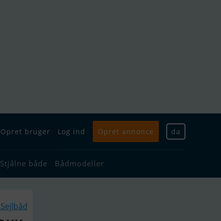
Opret bruger
Log ind
Opret annonce
da
Stjålne både
Bådmodeller
Sejlbåd