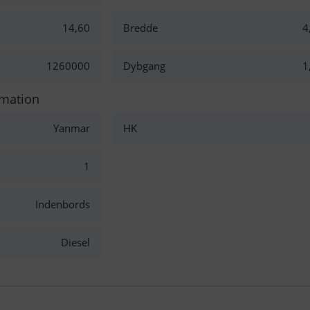
14,60
Bredde
4
1260000
Dybgang
1
rmation
Yanmar
HK
1
Indenbords
Diesel