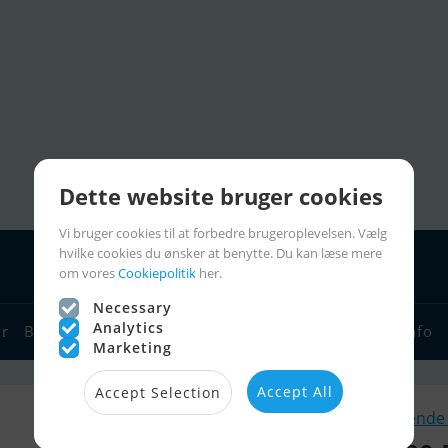
Dette website bruger cookies
Vi bruger cookies til at forbedre brugeroplevelsen. Vælg
hvilke cookies du ønsker at benytte. Du kan læse mere
om vores
Cookiepolitik
her.
Necessary
Analytics
yr
Bådforhandlere
Sejlerlinks
Bådcharter
Sejlerinfo
Marketing
Accept All
Accept Selection
Lignende 