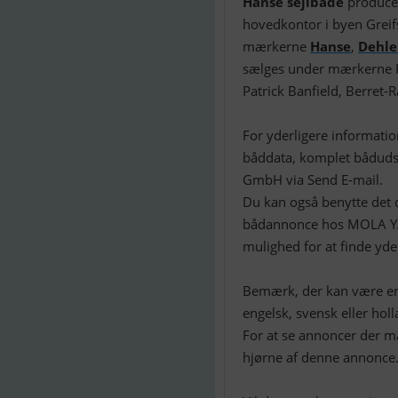
Hanse sejlbåde
producer
hovedkontor i byen Grei
mærkerne
Hanse
,
Dehle
sælges under mærkerne F
Patrick Banfield, Berret-
For yderligere informati
båddata, komplet bådudst
GmbH via Send E-mail.
Du kan også benytte det d
bådannonce hos MOLA 
mulighed for at finde yde
Bemærk, der kan være en 
engelsk, svensk eller holl
For at se annoncer der m
hjørne af denne annonce