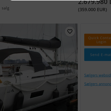
2.679.980
 salg
(359.000 EUR)
Quick Conta
Login
Send E-mai
Sælgers websid
Sælgers annonc