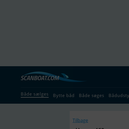
Både sælges
Bytte båd
Både søges
Bådudst
Tilbage