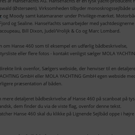
es af HanseYachts AG. HanseYachts er en tysk yacht-producent
fswald (Østersøen). Virksomheden tilbyder monoskrogssejlbåde 
r
og Moody samt katamaraner under Privilège-mærket. Motorbå
jord og Sealine. HanseYachts samarbejder med yachtdesignerne
Racoupeau, Bill Dixon, Judel/Vrolijk & Co og Marc Lombard.
on om Hanse 460 som til eksempel en udførlig bådbeskrivelse,
yrsliste eller flere fotos - kontakt venligst sælger MOLA YACHTI
irekte link ovenfor, Sælgers webside, der henviser til en detaljer
YACHTING GmbH eller MOLA YACHTING GmbH egen webside me
rligere præsentation af båden.
mere detaljeret bådbeskrivelse af Hanse 460 på scanboat på tys
andsk, dem finder du via de viste flag, ovenfor denne tekst.
atcher Hanse 460 skal du klikke på Lignende Sejlbåd oppe i højre
.