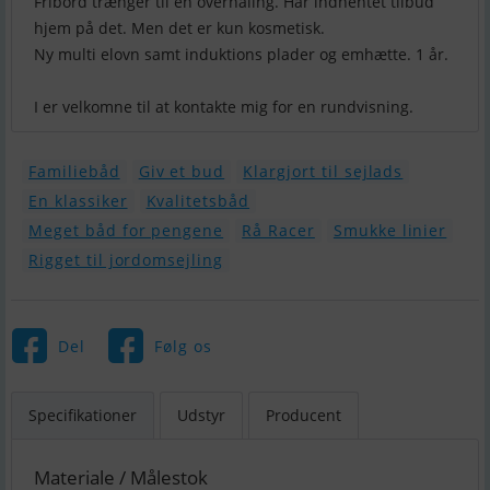
Fribord trænger til en overhaling. Har indhentet tilbud
hjem på det. Men det er kun kosmetisk.
Ny multi elovn samt induktions plader og emhætte. 1 år.
Familiebåd
Giv et bud
Klargjort til sejlads
En klassiker
Kvalitetsbåd
Meget båd for pengene
Rå Racer
Smukke linier
Rigget til jordomsejling
Del
Følg os
Specifikationer
Udstyr
Producent
Materiale / Målestok