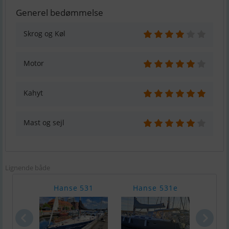
Generel bedømmelse
Skrog og Køl
Motor
Kahyt
Mast og sejl
Lignende både
Hanse 531
Hanse 531e
Ha