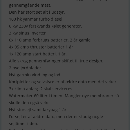
gennemgående mast.
Den har stort set alt i udstyr.
100 hk yanmar turbo diesel.
6 kw 230v ferskvands kølet generator.
3 kw sinus inverter
6x 110 amp forbrugs batterier. 2 år gamle
4x 95 amp thruster batterier 1 år
1x 120 amp start batteri. 1 år.
Alle skrog gennemføringer skiftet til true design.
2 nye jordplader.
Nyt garmin vind log og lod.
Kortplotter og selvstyre er af ældre dato men det virker.
3x klima anlæg. 2 skal serviceres.
Watermaker 60 liter i timen. Mangler nye membraner så
skulle den også virke
Nyt storsejl samt lazybag 1 år.
Forsejl er af ældre dato, men der er stadig nogle
sejltimer i den.