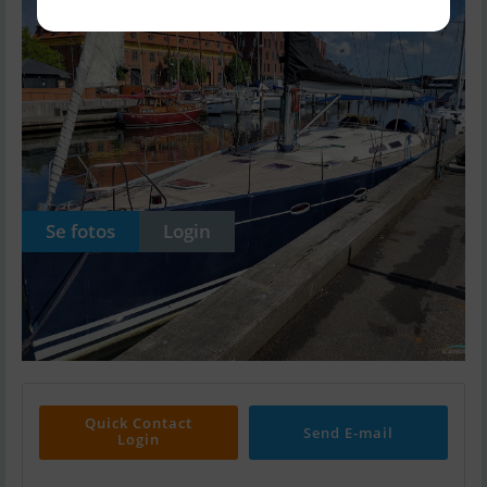
Se fotos
Login
Quick Contact
Send E-mail
Login