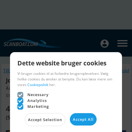
Dette website bruger cookies
Tilbage
Lignende Sejlbåd
Vi bruger cookies til at forbedre brugeroplevelsen. Vælg
Jollenkreuzer
hvilke cookies du ønsker at benytte. Du kan læse mere om
vores
Cookiepolitik
her.
Årgang 1989, Sejlbåd til salg
Necessary
Stralsund, Tyskland
Analytics
41.060 DKK
Marketing
(5.500 EUR)
Accept All
Accept Selection