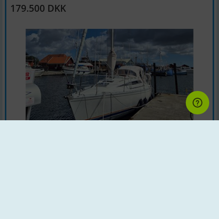
179.500 DKK
Sejlbåd | Årgang : 1987 | Land : Danmark
Motor : Volvo Penta D1-20