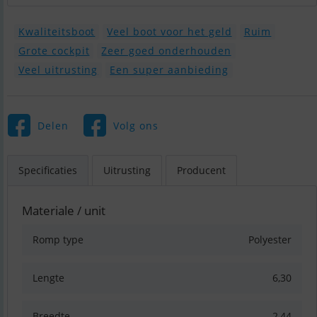
Kwaliteitsboot
Veel boot voor het geld
Ruim
Grote cockpit
Zeer goed onderhouden
Veel uitrusting
Een super aanbieding
Delen
Volg ons
Specificaties
Uitrusting
Producent
Materiale / unit
Romp type
Polyester
Lengte
6,30
Breedte
2,44