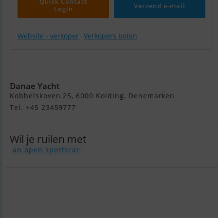
Quick Contact
Verzend e-mail
Login
Website - verkoper
Verkopers boten
Askeladden
C6
Danae Yacht
Kobbelskoven 25, 6000 Kolding, Denemarken
Tel. +45 23459777
Wil je ruilen met
an open sportscar