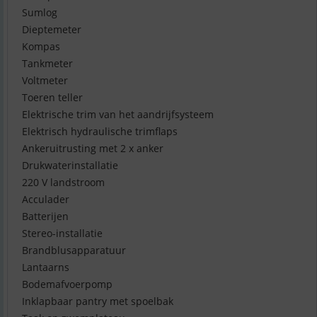
Sumlog
Dieptemeter
Kompas
Tankmeter
Voltmeter
Toeren teller
Elektrische trim van het aandrijfsysteem
Elektrisch hydraulische trimflaps
Ankeruitrusting met 2 x anker
Drukwaterinstallatie
220 V landstroom
Acculader
Batterijen
Stereo-installatie
Brandblusapparatuur
Lantaarns
Bodemafvoerpomp
Inklapbaar pantry met spoelbak