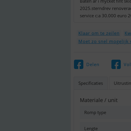
Båten är i mycket fint ski
2025.sterndrev renoverade
service c:a 30.000 euro 
Klaar om te zeilen
Kw
Moet zo snel mogelijk
Delen
Vo
Specificaties
Uitrusti
Materiale / unit
Romp type
Lengte