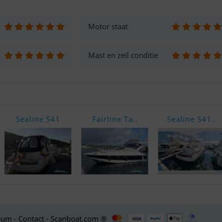
Motor staat
Mast en zeil conditie
Sealine S41
Fairline Ta..
Sealine S41..
um - Contact - Scanboat.com ®