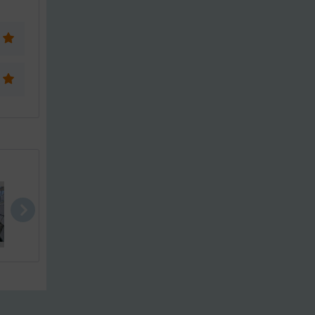
Sealine S 4..
Sealine S37
Mira 34