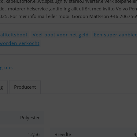
ck .kapell,soffor,el,wc,spis,ugn,tv stereo,inverter,elverk solpaneler
 , motorer helservice ,antifoling allt utfört med kvitto Volvo Pen
2025. För mer info mail eller mobil Gordon Mattsson +46 70675
aliteitsboot
Veel boot voor het geld
Een super aanbie
 worden verkocht
lg ons
ng
Producent
Polyester
12,56
Breedte
4