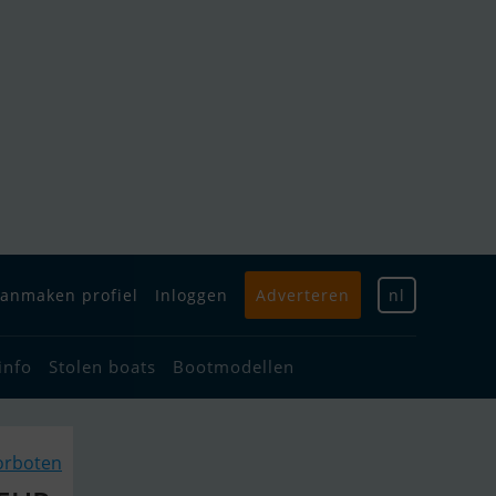
anmaken profiel
Inloggen
Adverteren
nl
info
Stolen boats
Bootmodellen
torboten