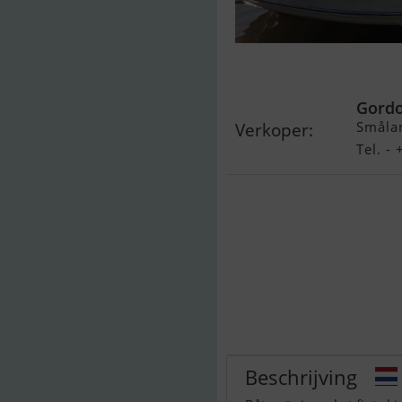
Sealine S41
Gordo
Småla
Verkoper:
Tel. 
Beschrijving