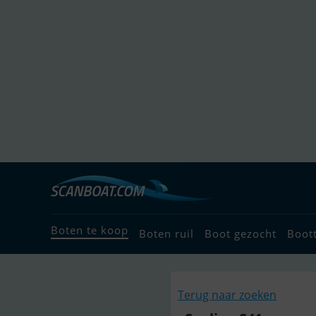
Boten te koop
Boten ruil
Boot gezocht
Boot
Terug naar zoeken