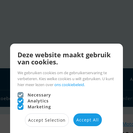
Deze website maakt gebruik
van cookies.
We gebruiken cookies om de gebruikerservaring te
verbeteren. Kies welke cookies u wilt gebruiken. U kunt
A
hier meer lezen over
ons cookiebeleid.
Necessary
toebehoren
Bootverkopers
Zeilerlinks
Charter
Zeiler
Analytics
Marketing
Accept All
Accept Selection
Soortgelijk Mo