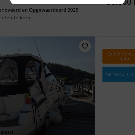
90.000
renoveerd en Opgewaardeerd 2025
boten te koop
Quick Conta
Login
Verzend e-m