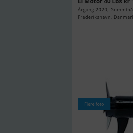
El Motor 40 Lbs kr 
Årgang 2020, Gummibåd 
Frederikshavn, Danmar
Flere foto