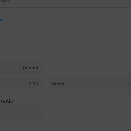
95,00
os
Gummi
2,00
Bredde
1
rmation