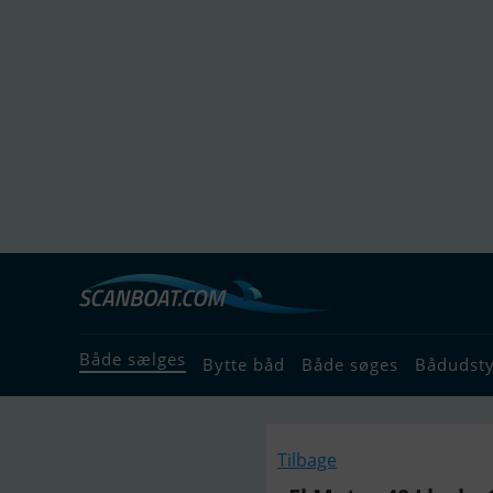
Både sælges
Bytte båd
Både søges
Bådudst
Tilbage