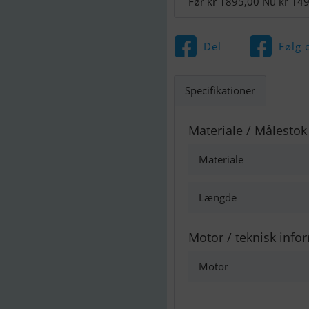
Før kr 1895,00 Nu kr 14
Del
Følg 
Specifikationer
Materiale / Målestok
Materiale
Længde
Motor / teknisk info
Motor