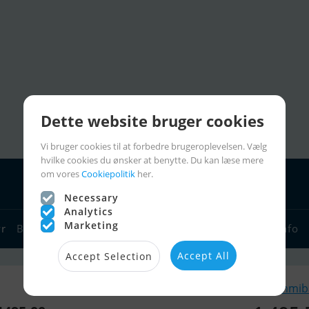
Dette website bruger cookies
Vi bruger cookies til at forbedre brugeroplevelsen. Vælg
hvilke cookies du ønsker at benytte. Du kan læse mere
om vores
Cookiepolitik
her.
Necessary
Analytics
Marketing
yr
Bådforhandlere
Sejlerlinks
Bådcharter
Sejlerinfo
Accept All
Accept Selection
Lignende Gummibå