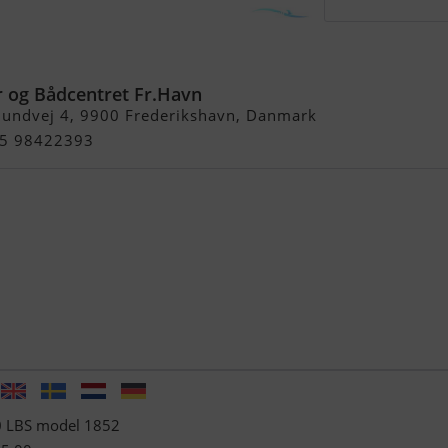
s kr 1495,00
 og Bådcentret Fr.Havn
lundvej 4, 9900 Frederikshavn, Danmark
+45 98422393
0 LBS model 1852