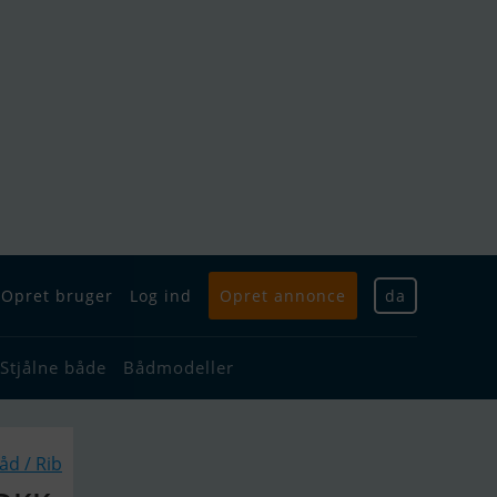
Opret bruger
Log ind
Opret annonce
da
Stjålne både
Bådmodeller
d / Rib