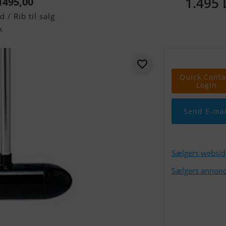
1.495
1495,00
/ Rib til salg
k
Quick Conta
Login
Send E-mai
Sælgers websid
Sælgers annonc