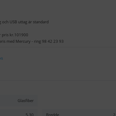
g och USB uttag är standard
 pris kr.101900
pris med Mercury - ring 98 42 23 93
os
Glasfiber
5,30
Bredde
2