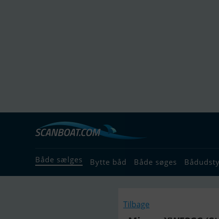
Både sælges
Bytte båd
Både søges
Bådudst
Tilbage