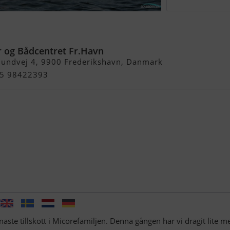
CC (Standardbåd Uden
 og Bådcentret Fr.Havn
lundvej 4, 9900 Frederikshavn, Danmark
+45 98422393
aste tillskott i Micorefamiljen. Denna gången har vi dragit lite me