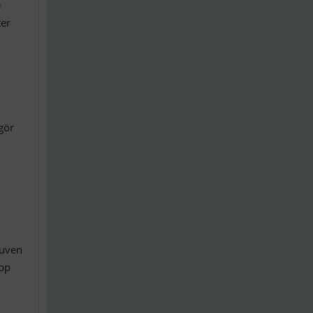
e
ter
gör
tuven
upp