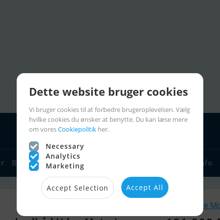
Dette website bruger cookies
Vi bruger cookies til at forbedre brugeroplevelsen. Vælg
hvilke cookies du ønsker at benytte. Du kan læse mere
om vores
Cookiepolitik
her.
Necessary
Analytics
yr
Bådforhandlere
Sejlerlinks
Bådcharter
Sejlerinfo
Marketing
Accept All
Accept Selection
Lignende M