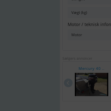
Vægt (kg)
Motor / teknisk info
Motor
Sælgers annoncer
Mercury 40 ..