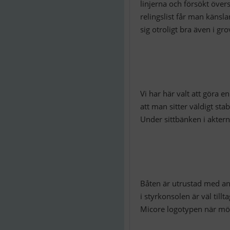
linjerna och försökt övers
relingslist får man känsl
sig otroligt bra även i gro
Vi har här valt att göra 
att man sitter väldigt sta
Under sittbänken i aktern 
Båten är utrustad med ank
i styrkonsolen är väl tillt
Micore logotypen när mörk