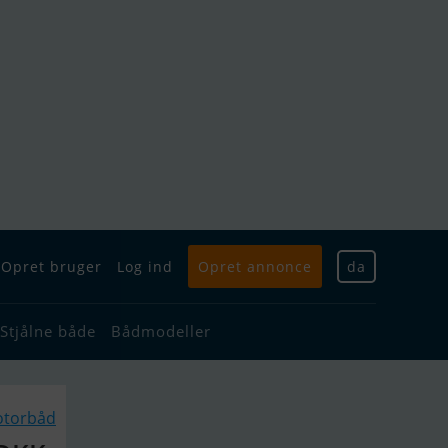
Opret bruger
Log ind
Opret annonce
da
Stjålne både
Bådmodeller
otorbåd