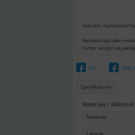
Fast tank, hydraulstyrnin
Standard båd uden motor
Forhør venligst på pakke
Del
Følg 
Specifikationer
Materiale / Målestok
Materiale
Længde