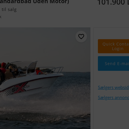
101.900
tandardbåd Uden Motor)
til salg
k
Quick Conta
Login
Send E-mai
Sælgers websid
Sælgers annonc