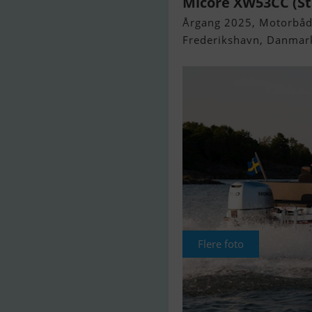
Micore XW53CC (S
Årgang 2025, Motorbåd 
Frederikshavn, Danmar
Flere foto