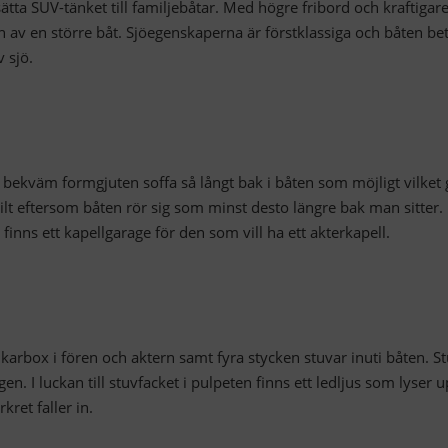
ätta SUV-tänket till familjebåtar. Med högre fribord och kraftigar
an av en större båt. Sjöegenskaperna är förstklassiga och båten be
v sjö.
en bekväm formgjuten soffa så långt bak i båten som möjligt vilket 
bilt eftersom båten rör sig som minst desto längre bak man sitter.
finns ett kapellgarage för den som vill ha ett akterkapell.
arbox i fören och aktern samt fyra stycken stuvar inuti båten. S
agen. I luckan till stuvfacket i pulpeten finns ett ledljus som lyser 
ret faller in.