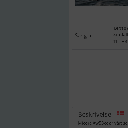
Micore XW53
Motor)
Motor
Sindal
Sælger:
Tlf. 
Beskrivelse
Micore Xw53cc är vårt sen