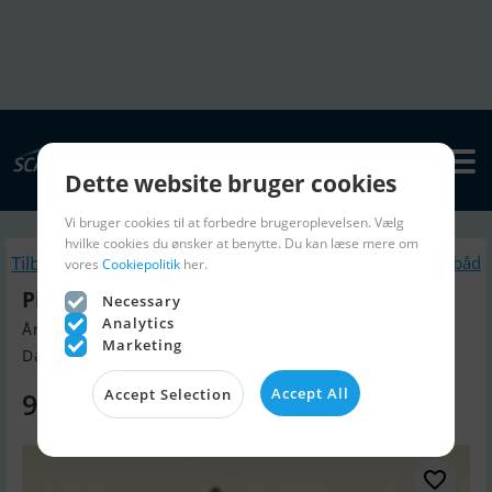
Dette website bruger cookies
Vi bruger cookies til at forbedre brugeroplevelsen. Vælg
hvilke cookies du ønsker at benytte. Du kan læse mere om
Tilbage
Lignende Motorbåd
vores
Cookiepolitik
her.
Pioner Multi
Necessary
Analytics
Årgang 2026, Motorbåd til salg
Marketing
Danmark
Accept All
Accept Selection
95.000 DKK