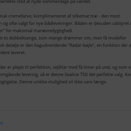
 perfekte sted at nyde sommerdage på vandet.
 smuk cremefarve, komplimenteret af silkemat træ - den mest
n og ofte valgt for nye bådleveringer. Båden er desuden udstyret
ter" for maksimal manøvredygtighed.
ht to dobbeltsenge, som mange drømmer om, men få modeller
ik detalje er den bagudvendende "Radar-bøjle", en funktion der e
ldent leveret.
er er plejet til perfektion, sejlklar med få timer på uret, og som e
omgående levering, så er denne Sealine T50 det perfekte valg. Ko
sigtigelse. Denne unikke mulighed vil ikke vare længe.
os