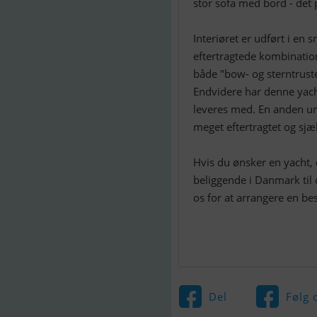
stor sofa med bord - det
Interiøret er udført i en
eftertragtede kombinatio
både "bow- og sterntrus
Endvidere har denne yac
leveres med. En anden un
meget eftertragtet og sjæ
Hvis du ønsker en yacht, d
beliggende i Danmark til 
os for at arrangere en be
Del
Følg 