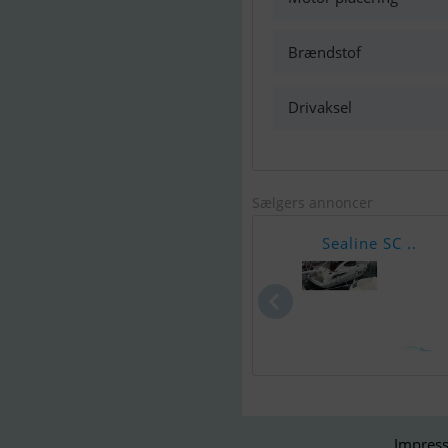
Brændstof
Drivaksel
Sælgers annoncer
Sealine SC ..
Impress