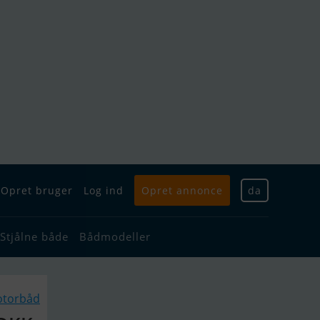
Opret bruger
Log ind
Opret annonce
da
Stjålne både
Bådmodeller
otorbåd