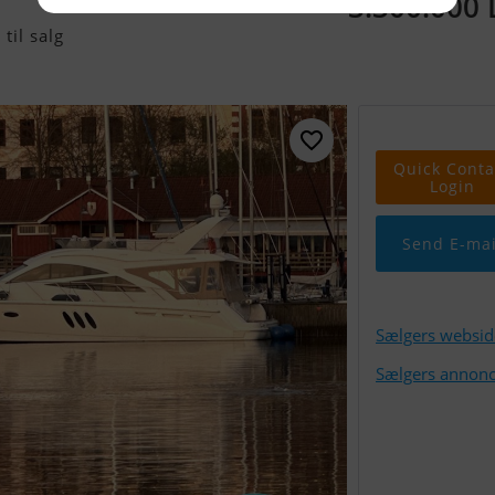
3.300.000
til salg
Quick Conta
Login
Send E-mai
Sælgers websid
Sælgers annonc