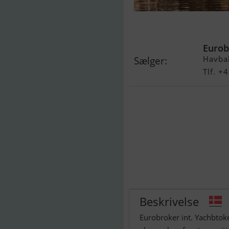
Sealine T 50
Eurob
Havba
Sælger:
Tlf. 
Beskrivelse
Eurobroker int. Yachbtok