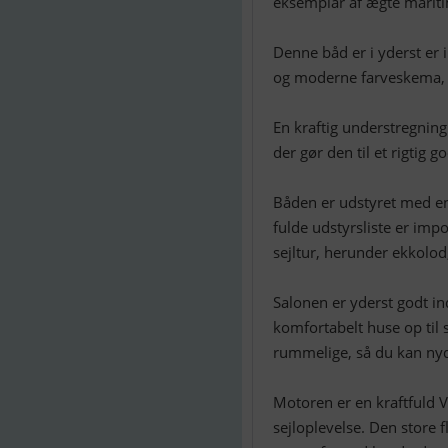
eksemplar af ægte mariti
Denne båd er i yderst er i
og moderne farveskema, de
En kraftig understregning
der gør den til et rigtig 
Båden er udstyret med en 
fulde udstyrsliste er imp
sejltur, herunder ekkolod
Salonen er yderst godt in
komfortabelt huse op til 
rummelige, så du kan ny
Motoren er en kraftfuld 
sejloplevelse. Den store f