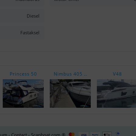
Diesel
Fastaksel
Princess 50
Nimbus 405 ..
V48
um - Contact - Scanboat.com ®