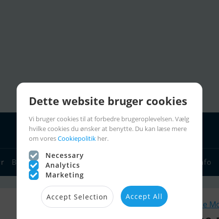
Dette website bruger cookies
Vi bruger cookies til at forbedre brugeroplevelsen. Vælg
hvilke cookies du ønsker at benytte. Du kan læse mere
om vores
Cookiepolitik
her.
Necessary
yr
Bådforhandlere
Sejlerlinks
Bådcharter
Sejlerinfo
Analytics
Marketing
Accept All
Accept Selection
Lignende M