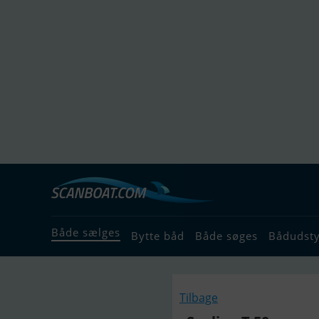
Både sælges
Bytte båd
Både søges
Bådudst
Tilbage