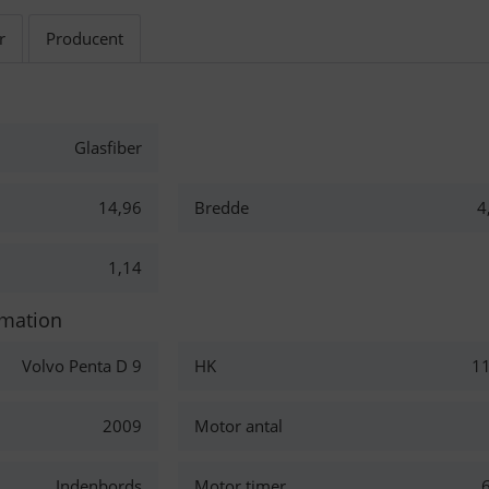
r
Producent
Glasfiber
14,96
Bredde
4
1,14
rmation
Volvo Penta D 9
HK
1
2009
Motor antal
Indenbords
Motor timer