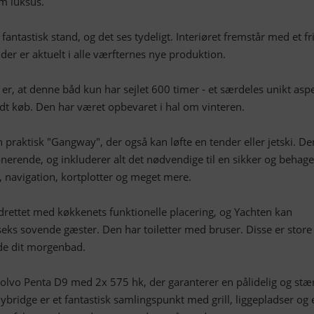
m luksus.
 fantastisk stand, og det ses tydeligt. Interiøret fremstår med et fr
r er aktuelt i alle værfternes nye produktion.
 er, at denne båd kun har sejlet 600 timer - et særdeles unikt aspe
godt køb. Den har været opbevaret i hal om vinteren.
praktisk "Gangway", der også kan løfte en tender eller jetski. De
onerende, og inkluderer alt det nødvendige til en sikker og behage
, navigation, kortplotter og meget mere.
drettet med køkkenets funktionelle placering, og Yachten kan
seks sovende gæster. Den har toiletter med bruser. Disse er store
de dit morgenbad.
Volvo Penta D9 med 2x 575 hk, der garanterer en pålidelig og stæ
lybridge er et fantastisk samlingspunkt med grill, liggepladser og 