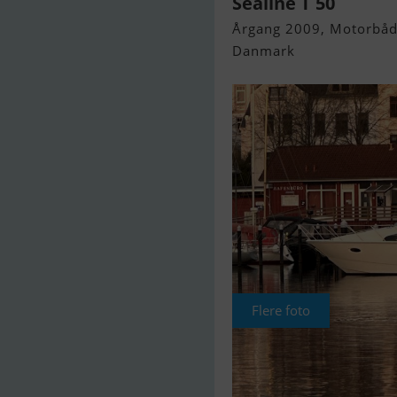
Sealine T 50
Årgang 2009, Motorbåd 
Danmark
Flere foto