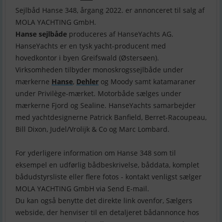
Sejlbåd Hanse 348, årgang 2022. er annonceret til salg af
Hanse sejlbåde
produceres af HanseYachts AG.
HanseYachts er en tysk yacht-producent med
hovedkontor i byen Greifswald (Østersøen).
Virksomheden tilbyder monoskrogssejlbåde under
mærkerne
Hanse
,
Dehler
og Moody samt katamaraner
under Privilège-mærket. Motorbåde sælges under
mærkerne Fjord og Sealine. HanseYachts samarbejder
med yachtdesignerne Patrick Banfield, Berret-Racoupeau,
Bill Dixon, Judel/Vrolijk & Co og Marc Lombard.
For yderligere information om Hanse 348 som til
eksempel en udførlig bådbeskrivelse, båddata, komplet
bådudstyrsliste eller flere fotos - kontakt venligst sælger
MOLA YACHTING GmbH via Send E-mail.
Du kan også benytte det direkte link ovenfor, Sælgers
webside, der henviser til en detaljeret bådannonce hos