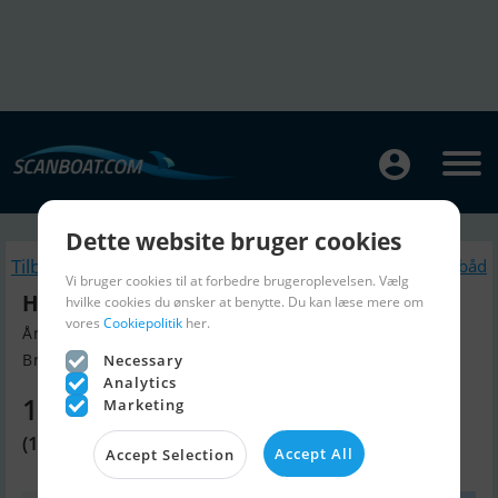
Dette website bruger cookies
Tilbage
Lignende Sejlbåd
Vi bruger cookies til at forbedre brugeroplevelsen. Vælg
Hanse 348
hvilke cookies du ønsker at benytte. Du kan læse mere om
vores
Cookiepolitik
her.
Årgang 2022, Sejlbåd til salg
Breege, Tyskland
Necessary
Analytics
1.030.190 DKK
Marketing
(138.000 EUR)
Accept All
Accept Selection