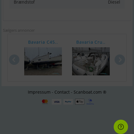
Brændstof
Diesel
Sælgers annoncer
Bavaria C45..
Bavaria Cru..
Ha
Impressum - Contact - Scanboat.com ®