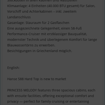
Steckdosen in allen Kabinen und Nasszellen
Klimaanlage: 4 Einheiten (40.000 BTU gesamt) für Salon,
Vorschiff und Achterkabinen – inkl. zweitem
Landanschluss
Gasanlage: Stauraum für 2 Gasflaschen
Eine ausgezeichnete Gelegenheit, einen 58-Fuß
Performance-Cruiser mit erstklassiger Bauqualität,
modernster Technik und überlegenem Komfort für lange
Blauwassertörns zu erwerben.
Besichtigungen in Griechenland möglich.
English:
Hanse 588 Hard Top is new to market
PRINCESS MELODY features three spacious cabins, each
with ensuite facilities, offering exceptional comfort and
privacy — perfect for family cruising or entertaining