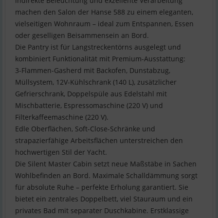
indirekte Beleuchtung und exzellente Verarbeitung
machen den Salon der Hanse 588 zu einem eleganten,
vielseitigen Wohnraum – ideal zum Entspannen, Essen
oder geselligen Beisammensein an Bord.
Die Pantry ist für Langstreckentörns ausgelegt und
kombiniert Funktionalität mit Premium-Ausstattung:
3-Flammen-Gasherd mit Backofen, Dunstabzug,
Müllsystem, 12V-Kühlschrank (140 L), zusätzlicher
Gefrierschrank, Doppelspüle aus Edelstahl mit
Mischbatterie, Espressomaschine (220 V) und
Filterkaffeemaschine (220 V).
Edle Oberflächen, Soft-Close-Schränke und
strapazierfähige Arbeitsflächen unterstreichen den
hochwertigen Stil der Yacht.
Die Silent Master Cabin setzt neue Maßstäbe in Sachen
Wohlbefinden an Bord. Maximale Schalldämmung sorgt
für absolute Ruhe – perfekte Erholung garantiert. Sie
bietet ein zentrales Doppelbett, viel Stauraum und ein
privates Bad mit separater Duschkabine. Erstklassige