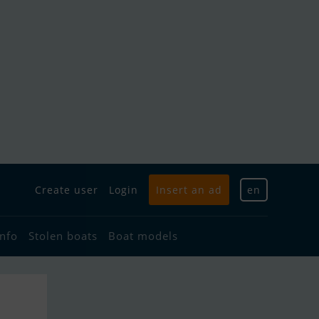
Create user
Login
Insert an ad
en
info
Stolen boats
Boat models