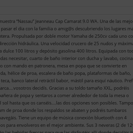
es nuestra “Nassau” Jeanneau Cap Camarat 9.0 WA. Una de las mejo
 pasar el dia con la familia o amig@s descubriendo los lugares m
entera. Propulsada por doble motor Yamaha de 250cv cada uno c
 dirección hidráulica. Una velocidad crucero de 25 nudos y máxim
dulce 100 litros y depósito gasolina 400 litros. Equipada con to
as necesitar, cuarto de baño interior con ducha y lavabo, cocina
ico con mando en patronera, mesa en popa que se convierte en
da, hélice de proa, escalera de baño popa, plataformas de baño,
teca, banco lateral retráctil babor, mástil para esquí náutico. Pref
barca….vosotros decidís. Gracias a su toldo tamaño XXL, podréis
 bañera de popa y sentaros a comer alrededor de toda la mesa o
el sol hasta que os canséis….las dos opciones son posibles. Tamp
ium de proa donde los respaldos se abaten y podréis tumbaros
vegáis. Tiene un equipo de música conexión bluetooth con 4
nos para envolveros en el mejor ambiente. Sus 3 neveras (2 de 12
 las bebidas frescas para que las disfrutéis allí donde decidáis ti