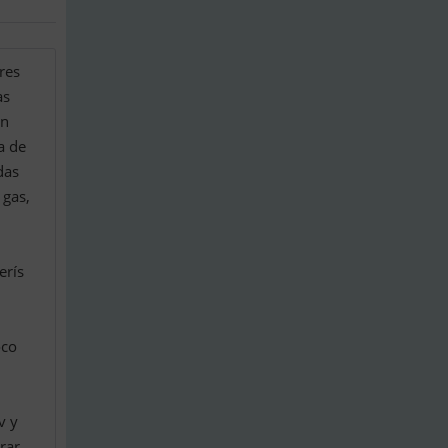
res
as
on
a de
das
 gas,
erís
oco
v y
rar