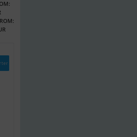
OM:
R
FROM:
EUR
rter