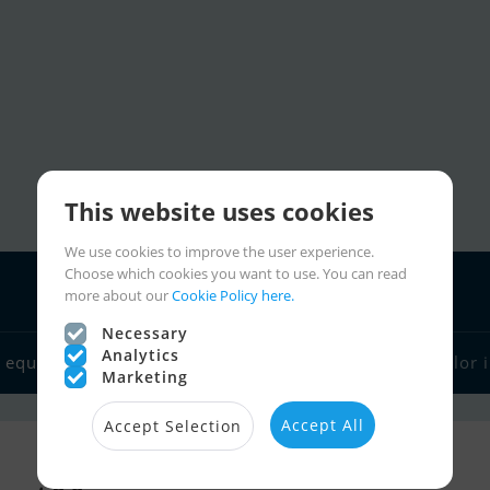
This website uses cookies
We use cookies to improve the user experience.
Choose which cookies you want to use. You can read
more about our
Cookie Policy here.
Necessary
Analytics
Charter
 equipment
Boat dealers
Sailor links
Sailor 
Marketing
Accept All
Accept Selection