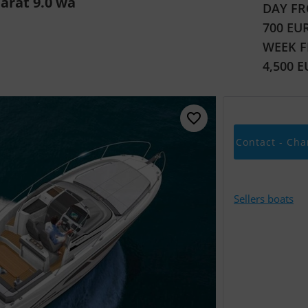
arat 9.0 wa
DAY FR
700 EU
WEEK 
4,500 
Contact - Cha
Sellers boats