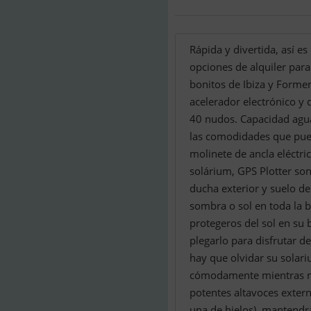
Rápida y divertida, así 
opciones de alquiler para
bonitos de Ibiza y Form
acelerador electrónico y
40 nudos. Capacidad agua 
las comodidades que pued
molinete de ancla eléctr
solárium, GPS Plotter son
ducha exterior y suelo de 
sombra o sol en toda la 
protegeros del sol en su
plegarlo para disfrutar d
hay que olvidar su solar
cómodamente mientras na
potentes altavoces exter
una de hielos), mantendrán